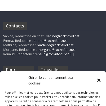
Contacts
Sabine, Rédactrice en chef :
sabine@rocknfool.net
Emma, Rédactrice :
emma@rocknfool.net
Mathilde, Rédactrice :
mathilde@rocknfool.net
Morgane, Rédactrice :
morgane@rocknfool.net
Renaud, Rédacteur :
renaud@rocknfool.net
[...]
Pour
Travailler
nourrir ta
pour nous ?
Gérer le consentement aux
discothèque
cookies
Si tu souhaites
contribuer à
Pour offrir les meilleures expériences, nous utilisons des technologies
Rocknfool, n'hésite
telles que les cookies pour stocker et/ou accéder aux informations des
pas à nous envoyer
appareils. Le fait de consentir à ces technologies nous permettra de
tes chroniques de
traiter des données telles que le comportement de navigation ou les ID