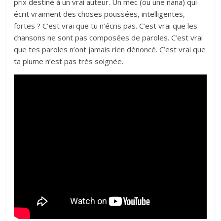
prix destiné à un vrai auteur. Un mec (ou une nana) qui
écrit vraiment des choses poussées, intelligentes,
fortes ? C’est vrai que tu n’écris pas. C’est vrai que les
chansons ne sont pas composées de paroles. C’est vrai
que tes paroles n’ont jamais rien dénoncé. C’est vrai que
ta plume n’est pas très soignée.