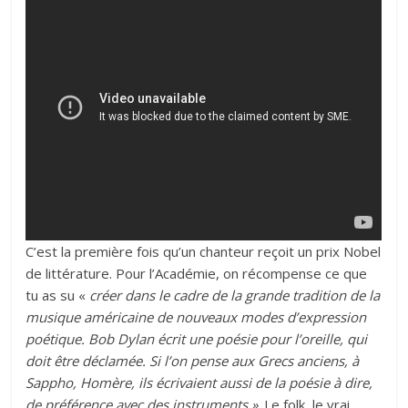
C’est la première fois qu’un chanteur reçoit un prix Nobel
de littérature. Pour l’Académie, on récompense ce que
tu as su «
créer dans le cadre de la grande tradition de la
musique américaine de nouveaux modes d’expression
poétique. Bob Dylan écrit une poésie pour l’oreille, qui
doit être déclamée. Si l’on pense aux Grecs anciens, à
Sappho, Homère, ils écrivaient aussi de la poésie à dire,
de préférence avec des instruments »
. Le folk, le vrai,