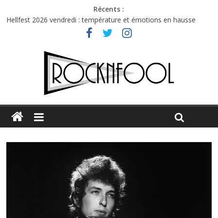
Récents :
Hellfest 2026 vendredi : température et émotions en hausse
Hellfest 2026 jeudi : impossible de choisir entre chaleur et bonne
humeur
Première édition du Midgard Festival : entre bière, métal et
tatouages
Charlie Puth à l’Olympia : la leçon de pop du Professeur Puth
Jon Spencer & the HITmakers : coup de chaud au café Atlantik