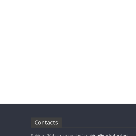
Contacts
Sabine, Rédactrice en chef :
sabine@rocknfool.net