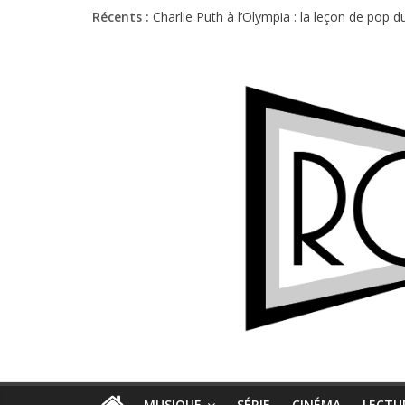
Récents :
Charlie Puth à l’Olympia : la leçon de pop 
Festival Triptyque : un nouveau festival d
Hellfest 2026 vendredi : température et é
Hellfest 2026 jeudi : impossible de choisir
Première édition du Midgard Festival : entr
MUSIQUE
SÉRIE
CINÉMA
LECTU