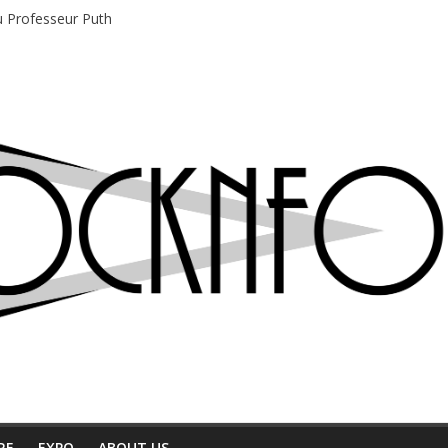
du Professeur Puth
e musique indépendant à Montréal
motions en hausse
 entre chaleur et bonne humeur
e bière, métal et tatouages
RE
EXPO
ABOUT US