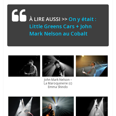
À LIRE AUSSI >>
On y était :
Little Greens Cars + John
Mark Nelson au Cobalt
John Mark Nelson –
La Maroquinerie (c)
Emma Shindo