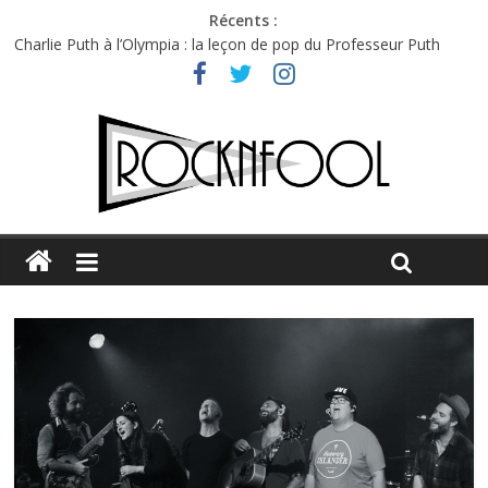
Récents :
Charlie Puth à l’Olympia : la leçon de pop du Professeur Puth
Festival Triptyque : un nouveau festival de musique indépendant
à Montréal
Hellfest 2026 vendredi : température et émotions en hausse
Hellfest 2026 jeudi : impossible de choisir entre chaleur et bonne
humeur
Première édition du Midgard Festival : entre bière, métal et
tatouages