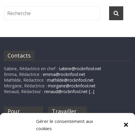
Contacts
Sabine, Rédactrice en chef :
sabine@rocknfool.net
Emma, Rédactrice :
emma@rocknfool.net
Mathilde, Rédactrice :
mathilde@rocknfool.net
Morgane, Rédactrice :
morgane@rocknfool.net
Renaud, Rédacteur :
renaud@rocknfool.net
[...]
Pour
Travailler
nourrir ta
pour nous ?
Gérer le consentement aux
discothèque
cookies
Si tu souhaites