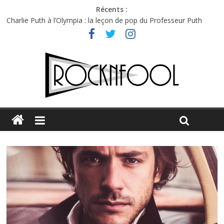
Récents :
Charlie Puth à l’Olympia : la leçon de pop du Professeur Puth
Festival Triptyque : un nouveau festival de musique indépendant
à Montréal
Hellfest 2026 vendredi : température et émotions en hausse
Hellfest 2026 jeudi : impossible de choisir entre chaleur et bonne
humeur
Première édition du Midgard Festival : entre bière, métal et
tatouages