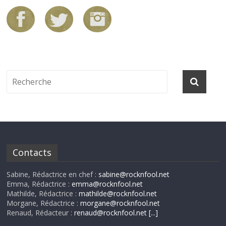
Contacts
Sabine, Rédactrice en chef :
sabine@rocknfool.net
Emma, Rédactrice :
emma@rocknfool.net
Mathilde, Rédactrice :
mathilde@rocknfool.net
Morgane, Rédactrice :
morgane@rocknfool.net
Renaud, Rédacteur :
renaud@rocknfool.net
[...]