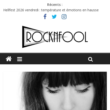
Récents :
Hellfest 2026 vendredi : température et émotions en hausse
Hellfest 2026 jeudi : impossible de choisir entre chaleur et bonne
humeur
Première édition du Midgard Festival : entre bière, métal et
tatouages
Charlie Puth à l’Olympia : la leçon de pop du Professeur Puth
Jon Spencer & the HITmakers : coup de chaud au café Atlantik