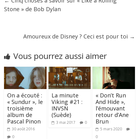
←
Cinq choses à savoir sur « Like a Rolling
Stone » de Bob Dylan
Amoureux de Disney ? Ceci est pour toi
→
Vous pourrez aussi aimer
On a écouté :
La minute
« Don’t Run
« Sundur », le
Viking #21 :
And Hide »,
troisième
INVSN
l’émouvant
album de
(Suède)
retour d’Ane
Pascal Pinon
Brun
3 mai 2017
0
30 août 2016
5 mars 2020
0
0