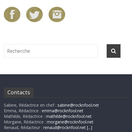
Contacts
Sabine, Rédactrice en chef :
sabine@rocknfool.net
Emma, Rédactrice :
emma@rocknfool.net
Mathilde, Rédactrice :
mathilde@rocknfool.net
Morgane, Rédactrice :
morgane@rocknfool.net
Renaud, Rédacteur :
renaud@rocknfool.net
[...]