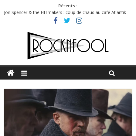
Récents :
Jon Spencer & the HITmakers : coup de chaud au café Atlantik
Hellfest 2026 vendredi : température et émotions en hausse
Hellfest 2026 jeudi : impossible de choisir entre chaleur et bonne
humeur
Première édition du Midgard Festival : entre bière, métal et
tatouages
Charlie Puth à l’Olympia : la leçon de pop du Professeur Puth