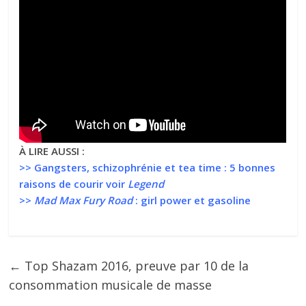
À LIRE AUSSI :
>>
Gangsters, schizophrénie et tea time : 5 bonnes
raisons de courir voir
Legend
>>
Mad Max Fury Road
: girl power et gasoline
←
Top Shazam 2016, preuve par 10 de la
consommation musicale de masse