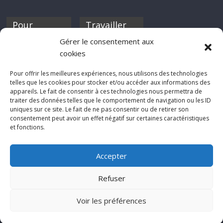
Pour
Travailler
nourrir ta
pour nous ?
Gérer le consentement aux
discothèque
cookies
Si tu souhaites
contribuer à
Pour offrir les meilleures expériences, nous utilisons des technologies
Rocknfool, n'hésite
telles que les cookies pour stocker et/ou accéder aux informations des
pas à nous envoyer
appareils. Le fait de consentir à ces technologies nous permettra de
tes chroniques de
traiter des données telles que le comportement de navigation ou les ID
concerts, de films,
uniques sur ce site. Le fait de ne pas consentir ou de retirer son
séries ou des billets
consentement peut avoir un effet négatif sur certaines caractéristiques
d'humeur :
et fonctions.
sabine@rocknfool.
net
Accepter
Refuser
Voir les préférences