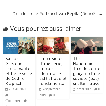
On a lu : « Le Puits » d’Iván Repila (Denoël)
→
Vous pourrez aussi aimer
Salade
La musique
The
Grecque :
d’une série,
Handmaid’s
l’émouvante
un rôle
Tale, le conte
et belle série
identitaire,
glaçant d’une
de Cédric
esthétique et
société (pas)
Klapisch !
fondamental
si alternative
25 avril 2023
4 septembre
7 mai 2017
0
2019
0
Commentaires