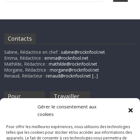
Contacts
Sabine, Rédactrice en chef :
sabine@rocknfool.net
Emma, Rédactrice :
emma@rocknfool.net
Mathilde, Rédactrice :
mathilde@rocknfool.net
Morgane, Rédactrice :
morgane@rocknfool.net
Renaud, Rédacteur :
renaud@rocknfool.net
[...]
Pour
Travailler
nourrir ta
pour nous ?
Gérer le consentement aux
discothèque
cookies
Si tu souhaites
contribuer à
Pour offrir les meilleures expériences, nous utilisons des technologies
Rocknfool, n'hésite
telles que les cookies pour stocker et/ou accéder aux informations des
pas à nous envoyer
appareils. Le fait de consentir à ces technologies nous permettra de