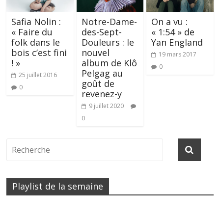
Safia Nolin :
Notre-Dame-
On a vu :
« Faire du
des-Sept-
« 1:54 » de
folk dans le
Douleurs : le
Yan England
bois c’est fini
nouvel
19 mars 2017
! »
album de Klô
0
Pelgag au
25 juillet 2016
goût de
0
revenez-y
9 juillet 2020
0
Playlist de la semaine