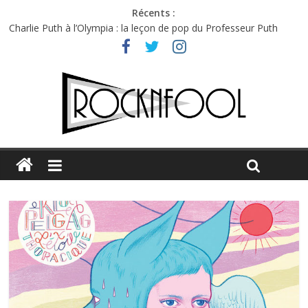
Récents :
Charlie Puth à l’Olympia : la leçon de pop du Professeur Puth
Festival Triptyque : un nouveau festival de musique indépendant
à Montréal
Hellfest 2026 vendredi : température et émotions en hausse
Hellfest 2026 jeudi : impossible de choisir entre chaleur et bonne
humeur
Première édition du Midgard Festival : entre bière, métal et
tatouages