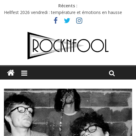
Récents :
Hellfest 2026 vendredi : température et émotions en hausse
Hellfest 2026 jeudi : impossible de choisir entre chaleur et bonne
humeur
Première édition du Midgard Festival : entre bière, métal et
tatouages
Charlie Puth à l’Olympia : la leçon de pop du Professeur Puth
Jon Spencer & the HITmakers : coup de chaud au café Atlantik