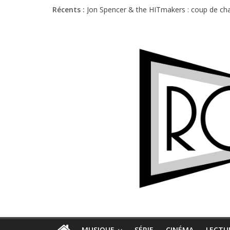
Récents :
Jon Spencer & the HITmakers : coup de cha
Hellfest 2026 vendredi : température et é
Hellfest 2026 jeudi : impossible de choisir
Première édition du Midgard Festival : entr
Charlie Puth à l’Olympia : la leçon de pop 
MUSIQUE
SÉRIE
CINÉMA
LECTU