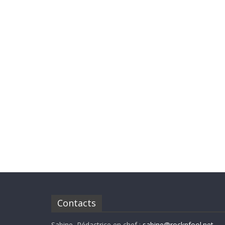
Contacts
Sabine, Rédactrice en chef :
sabine@rocknfool.net