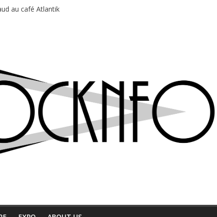
ud au café Atlantik
motions en hausse
 entre chaleur et bonne humeur
e bière, métal et tatouages
du Professeur Puth
RE
EXPO
ABOUT US