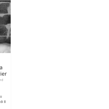
ta
ier
ard
du
di 8