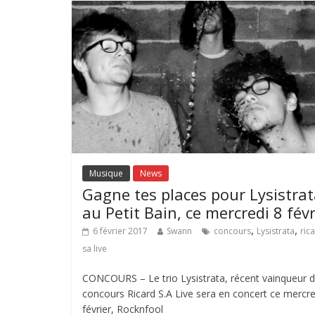
Musique
News
Gagne tes places pour Lysistra
au Petit Bain, ce mercredi 8 févr
,
,
6 février 2017
Swann
concours
Lysistrata
ric
sa live
CONCOURS – Le trio Lysistrata, récent vainqueur 
concours Ricard S.A Live sera en concert ce mercre
février, Rocknfool