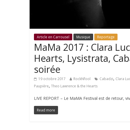
Article en Carrousel
Musique
Reportage
MaMa 2017 : Clara Luc
Hearts, Lysistrata, Ca
soirée
,
19 octobre 2017
RockNfool
Cabadzi
Clara Luc
,
Paupière
Theo Lawrence & the Hearts
LIVE REPORT – Le MaMA Festival est de retour, vive
Read more