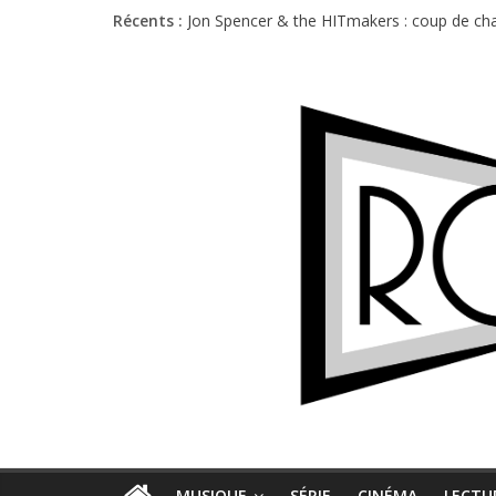
Récents :
Jon Spencer & the HITmakers : coup de cha
Hellfest 2026 vendredi : température et é
Hellfest 2026 jeudi : impossible de choisir
Première édition du Midgard Festival : entr
Charlie Puth à l’Olympia : la leçon de pop 
MUSIQUE
SÉRIE
CINÉMA
LECTU