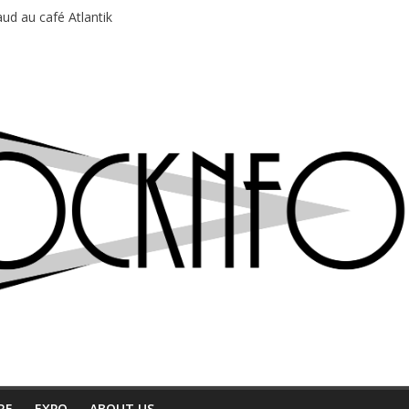
ud au café Atlantik
motions en hausse
 entre chaleur et bonne humeur
e bière, métal et tatouages
du Professeur Puth
RE
EXPO
ABOUT US