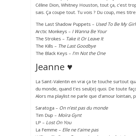
Céline Dion, Whitney Houston, tout ça, c’est tro
sais. Ça coupe tout. Tu vois ? Du coup, mes titres
The Last Shadow Puppets –
Used To Be My Girl
Arctic Monkeys –
I Wanna Be Your
The Strokes –
Take it Or Leave It
The Kills –
The Last Goodbye
The Black Keys –
I’m Not the One
Jeanne ♥
La Saint-Valentin en vrai ça te touche surtout qu
du monde, quand t’es seul(e) quoi. De toute faç
Alors ma playlist ne parle que d’amour lointain, 
Saratoga –
On n’est pas du monde
Tim Dup –
Moïra Gynt
LP –
Lost On You
La Femme –
Elle ne t’aime pas