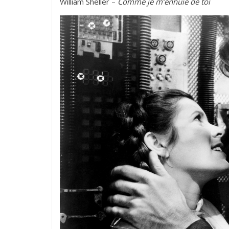
William Sheller –
Comme je m’ennuie de toi