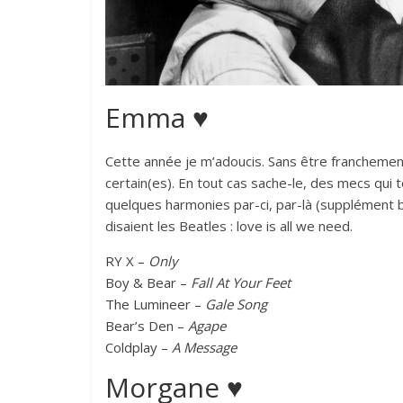
Emma ♥
Cette année je m’adoucis. Sans être franchement
certain(es). En tout cas sache-le, des mecs qui te
quelques harmonies par-ci, par-là (supplément 
disaient les Beatles : love is all we need.
RY X –
Only
Boy & Bear –
Fall At Your Feet
The Lumineer –
Gale Song
Bear’s Den –
Agape
Coldplay –
A Message
Morgane ♥