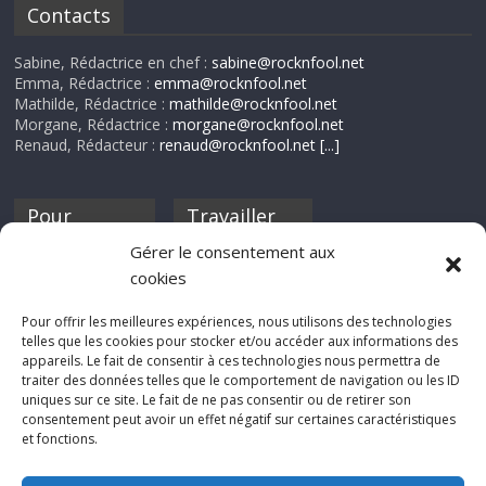
Contacts
Sabine, Rédactrice en chef :
sabine@rocknfool.net
Emma, Rédactrice :
emma@rocknfool.net
Mathilde, Rédactrice :
mathilde@rocknfool.net
Morgane, Rédactrice :
morgane@rocknfool.net
Renaud, Rédacteur :
renaud@rocknfool.net
[...]
Pour
Travailler
nourrir ta
pour nous ?
Gérer le consentement aux
discothèque
cookies
Si tu souhaites
contribuer à
Pour offrir les meilleures expériences, nous utilisons des technologies
Rocknfool, n'hésite
telles que les cookies pour stocker et/ou accéder aux informations des
pas à nous envoyer
appareils. Le fait de consentir à ces technologies nous permettra de
tes chroniques de
traiter des données telles que le comportement de navigation ou les ID
concerts, de films,
uniques sur ce site. Le fait de ne pas consentir ou de retirer son
séries ou des billets
consentement peut avoir un effet négatif sur certaines caractéristiques
d'humeur :
et fonctions.
sabine@rocknfool.
net