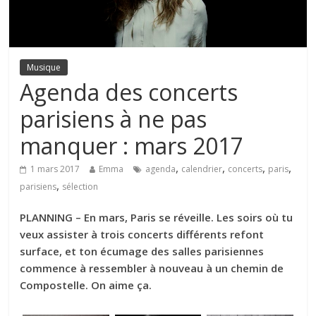
Musique
Agenda des concerts
parisiens à ne pas
manquer : mars 2017
,
,
,
,
1 mars 2017
Emma
agenda
calendrier
concerts
paris
,
parisiens
sélection
PLANNING – En mars, Paris se réveille. Les soirs où tu
veux assister à trois concerts différents refont
surface, et ton écumage des salles parisiennes
commence à ressembler à nouveau à un chemin de
Compostelle. On aime ça.