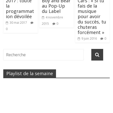
2017 : toute
Boy and Bear
Cars : « Si tu
la
au Pop-Up
fais de la
programmat
du Label
musique
ion dévoilée
pour avoir
4 novembre
du succès, tu
30 mai 2017
2015
0
chuteras
0
forcément »
9 juin 2016
0
Playlist de la semaine