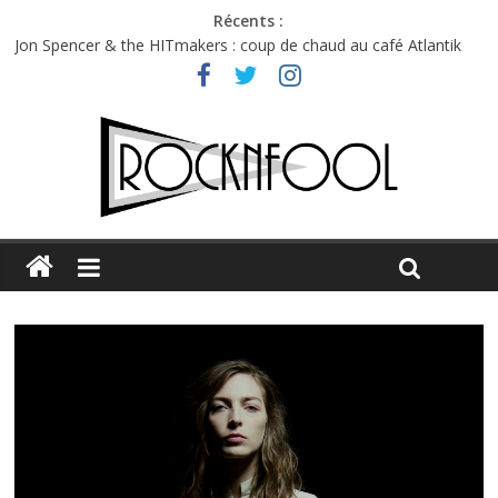
Récents :
Jon Spencer & the HITmakers : coup de chaud au café Atlantik
Hellfest 2026 vendredi : température et émotions en hausse
Hellfest 2026 jeudi : impossible de choisir entre chaleur et bonne
humeur
Première édition du Midgard Festival : entre bière, métal et
tatouages
Charlie Puth à l’Olympia : la leçon de pop du Professeur Puth