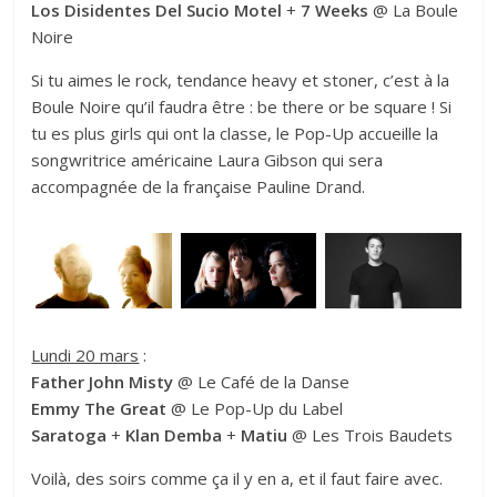
Los Disidentes Del Sucio Motel
+
7 Weeks
@ La Boule
Noire
Si tu aimes le rock, tendance heavy et stoner, c’est à la
Boule Noire qu’il faudra être : be there or be square ! Si
tu es plus girls qui ont la classe, le Pop-Up accueille la
songwritrice américaine Laura Gibson qui sera
accompagnée de la française Pauline Drand.
Lundi 20 mars
:
Father John Misty
@ Le Café de la Danse
Emmy The Great
@ Le Pop-Up du Label
Saratoga
+
Klan Demba
+
Matiu
@ Les Trois Baudets
Voilà, des soirs comme ça il y en a, et il faut faire avec.