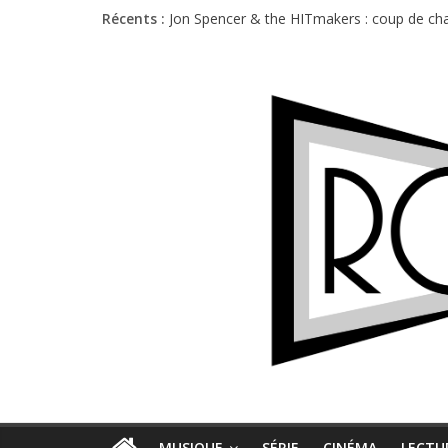
Récents :
Jon Spencer & the HITmakers : coup de cha
Hellfest 2026 vendredi : température et é
Hellfest 2026 jeudi : impossible de choisir
Première édition du Midgard Festival : entr
Charlie Puth à l’Olympia : la leçon de pop 
MUSIQUE
SÉRIE
CINÉMA
LECTU