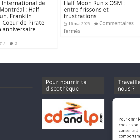
l International de
Half Moon Run x OSM :
 Montréal : Half
entre frissons et
n, Franklin
frustrations
c, Coeur de Pirate
Commentaires
16 mai 2025
 anniversaire
fermés
017
0
Pour nourrir ta
Travaill
discothèque
nous ?
Si tu souhait
Rocknfool, n
envoyer tes 
Pour offrir 
concerts, de 
cookies pou
des billets d
consentir à
sabine@rock
comportement