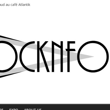
ud au café Atlantik
motions en hausse
 entre chaleur et bonne humeur
e bière, métal et tatouages
du Professeur Puth
RE
EXPO
ABOUT US