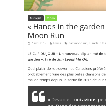
Musique
Vidéo
« Hands in the garden »
Moon Run
,
7 avril 2017
Emma
half moon run
Hands in th
LE CLIP DU JOUR – Un nouveau clip animé de 
garden », tiré de
Sun Leads Me On.
Quel plaisir de retrouver nos Canadiens préférés
probablement l’une des plus belles chansons d
mal de temps depuis la sortie fin 2015 de leur de
« Devon et moi avions pen