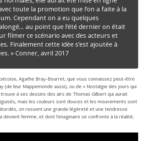
 normales, elle aurait été mise en ligne
avec toute la promotion que l’on a faite à la
lbum. Cependant on a eu quelques
st alongé… au point que l’été dernier on était
ur filmer ce scénario avec des acteurs et
s. Finalement cette idée s’est ajoutée à
es. » Conner, avril 2017
uébécoise, Agathe Bray-Bourret, que vous connaissez peut-être
ay
(de leur Mappemonde aussi), ou de « Nostalgie des jours qui
 trouve à ses dessins des airs de Thomas Gilbert qui aurait
aiguisés, mais les couleurs sont douces et les mouvements sont
 abordés, on ressent une grande légèreté et une tendresse
qui devient femme, et dont l’imaginaire se confronte à la réalité,