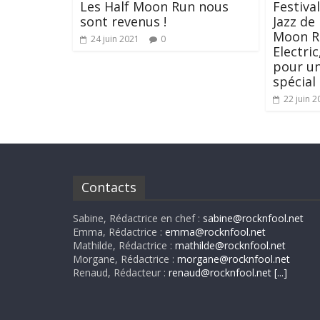
Les Half Moon Run nous
Festiva
sont revenus !
Jazz de
Moon Ru
24 juin 2021
0
Electri
pour un
spécial
22 juin 2
Contacts
Sabine, Rédactrice en chef :
sabine@rocknfool.net
Emma, Rédactrice :
emma@rocknfool.net
Mathilde, Rédactrice :
mathilde@rocknfool.net
Morgane, Rédactrice :
morgane@rocknfool.net
Renaud, Rédacteur :
renaud@rocknfool.net
[...]