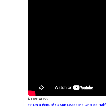
À LIRE AUSSI :
>>
On a écouté : « Sun Leads Me On » de Hal