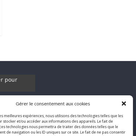
er pour
es contribuer à
Gérer le consentement aux cookies
'hésite pas à nous
chroniques de
les meilleures expériences, nous utilisons des technologies telles que les
films, séries ou
r stocker et/ou accéder aux informations des appareils. Le fait de
'humeur :
 ces technologies nous permettra de traiter des données telles que le
nfool.net
 de navigation ou les ID uniques sur ce site. Le fait de ne pas consentir