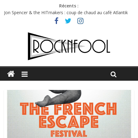
Récents :
Jon Spencer & the HITmakers : coup de chaud au café Atlantik
Hellfest 2026 vendredi : température et émotions en hausse
Hellfest 2026 jeudi : impossible de choisir entre chaleur et bonne
humeur
Première édition du Midgard Festival : entre bière, métal et
tatouages
Charlie Puth à l’Olympia : la leçon de pop du Professeur Puth