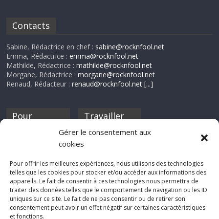
Contacts
Sabine, Rédactrice en chef :
sabine@rocknfool.net
Emma, Rédactrice :
emma@rocknfool.net
Mathilde, Rédactrice :
mathilde@rocknfool.net
Morgane, Rédactrice :
morgane@rocknfool.net
Renaud, Rédacteur :
renaud@rocknfool.net
[...]
Pour
Travailler
nourrir ta
pour nous ?
Gérer le consentement aux
discothèque
cookies
Si tu souhaites
contribuer à
Pour offrir les meilleures expériences, nous utilisons des technologies
Rocknfool, n'hésite
telles que les cookies pour stocker et/ou accéder aux informations des
pas à nous envoyer
appareils. Le fait de consentir à ces technologies nous permettra de
tes chroniques de
traiter des données telles que le comportement de navigation ou les ID
concerts, de films,
uniques sur ce site. Le fait de ne pas consentir ou de retirer son
séries ou des billets
consentement peut avoir un effet négatif sur certaines caractéristiques
d'humeur :
et fonctions.