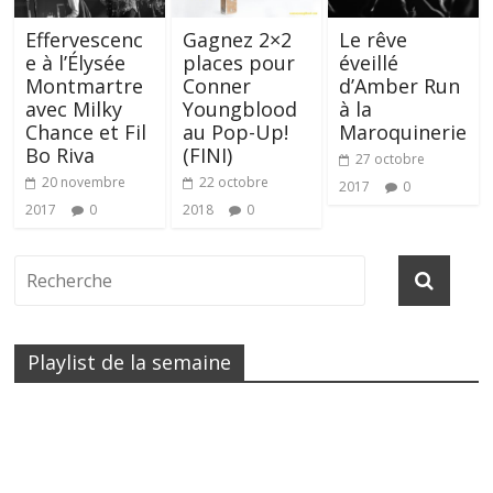
Effervescenc
Gagnez 2×2
Le rêve
e à l’Élysée
places pour
éveillé
Montmartre
Conner
d’Amber Run
avec Milky
Youngblood
à la
Chance et Fil
au Pop-Up!
Maroquinerie
Bo Riva
(FINI)
27 octobre
20 novembre
22 octobre
2017
0
2017
0
2018
0
Playlist de la semaine