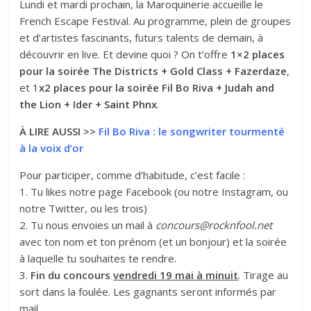
Lundi et mardi prochain, la Maroquinerie accueille le
French Escape Festival. Au programme, plein de groupes
et d’artistes fascinants, futurs talents de demain, à
découvrir en live. Et devine quoi ? On t’offre
1×2 places
pour la soirée The Districts + Gold Class + Fazerdaze
,
et 1
x2 places pour la soirée Fil Bo Riva + Judah and
the Lion + Ider + Saint Phnx
.
À LIRE AUSSI >>
Fil Bo Riva : le songwriter tourmenté
à la voix d’or
Pour participer, comme d’habitude, c’est facile :
1. Tu likes notre page Facebook (ou notre Instagram, ou
notre Twitter, ou les trois)
2. Tu nous envoies un mail à
concours@rocknfool.net
avec ton nom et ton prénom (et un bonjour) et la soirée
à laquelle tu souhaites te rendre.
3.
Fin du concours
vendredi 19 mai à minuit
. Tirage au
sort dans la foulée. Les gagnants seront informés par
mail.