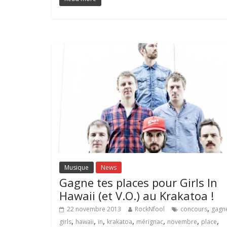
Musique
News
Gagne tes places pour Girls In
Hawaii (et V.O.) au Krakatoa !
,
22 novembre 2013
RockNfool
concours
gagn
,
,
,
,
,
,
,
girls
hawaii
in
krakatoa
mérignac
novembre
place