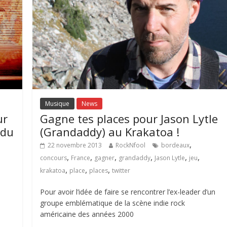
Musique
News
ur
Gagne tes places pour Jason Lytle
 du
(Grandaddy) au Krakatoa !
,
22 novembre 2013
RockNfool
bordeaux
,
,
,
,
,
,
concours
France
gagner
grandaddy
Jason Lytle
jeu
,
,
,
krakatoa
place
places
twitter
Pour avoir l’idée de faire se rencontrer l’ex-leader d’un
groupe emblématique de la scène indie rock
américaine des années 2000