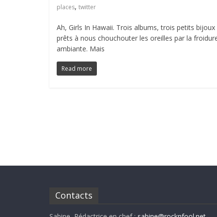
,
places
twitter
Ah, Girls In Hawaii. Trois albums, trois petits bijoux
prêts à nous chouchouter les oreilles par la froidur
ambiante. Mais
Read more
Contacts
Sabine, Rédactrice en chef :
sabine@rocknfool.net