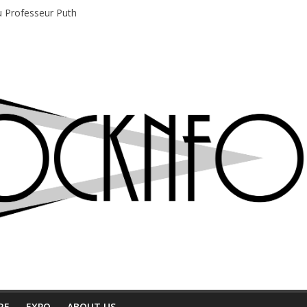
du Professeur Puth
e musique indépendant à Montréal
motions en hausse
 entre chaleur et bonne humeur
e bière, métal et tatouages
RE
EXPO
ABOUT US