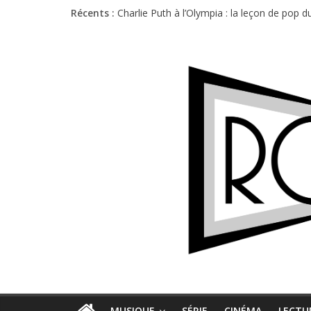
Récents :
Charlie Puth à l’Olympia : la leçon de pop 
Festival Triptyque : un nouveau festival d
Hellfest 2026 vendredi : température et é
Hellfest 2026 jeudi : impossible de choisir
Première édition du Midgard Festival : entr
MUSIQUE
SÉRIE
CINÉMA
LECTU