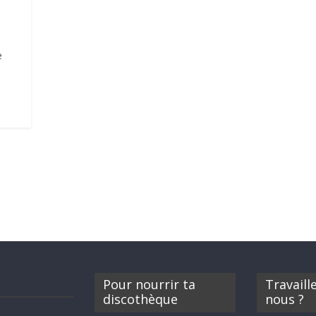
e
Pour nourrir ta
Travaill
discothèque
nous ?