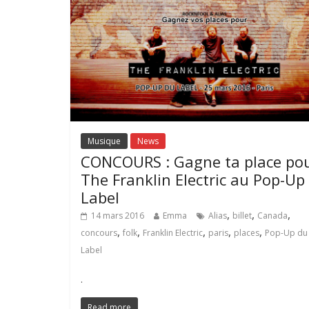
Musique
News
CONCOURS : Gagne ta place po
The Franklin Electric au Pop-Up
Label
,
,
,
14 mars 2016
Emma
Alias
billet
Canada
,
,
,
,
,
concours
folk
Franklin Electric
paris
places
Pop-Up du
Label
.
Read more