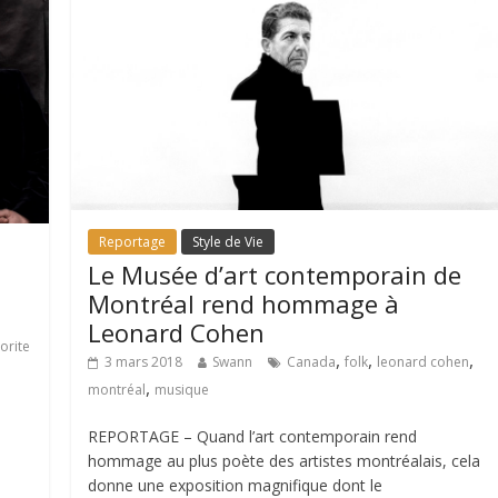
Reportage
Style de Vie
Le Musée d’art contemporain de
Montréal rend hommage à
Leonard Cohen
orite
,
,
,
3 mars 2018
Swann
Canada
folk
leonard cohen
,
montréal
musique
REPORTAGE – Quand l’art contemporain rend
hommage au plus poète des artistes montréalais, cela
donne une exposition magnifique dont le