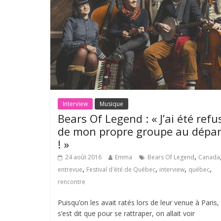
Interview
Musique
Bears Of Legend : « J’ai été refu
de mon propre groupe au dépar
! »
,
24 août 2016
Emma
Bears Of Legend
Canada
,
,
,
,
entrevue
Festival d'été de Québec
interview
québec
rencontre
Puisqu’on les avait ratés lors de leur venue à Paris,
s’est dit que pour se rattraper, on allait voir