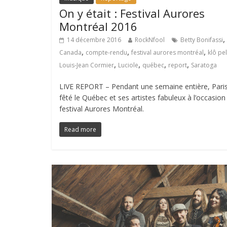
On y était : Festival Aurores
Montréal 2016
,
14 décembre 2016
RockNfool
Betty Bonifassi
,
,
,
Canada
compte-rendu
festival aurores montréal
klô pe
,
,
,
,
Louis-Jean Cormier
Luciole
québec
report
Saratoga
LIVE REPORT – Pendant une semaine entière, Pari
fêté le Québec et ses artistes fabuleux à l’occasion
festival Aurores Montréal.
Read more