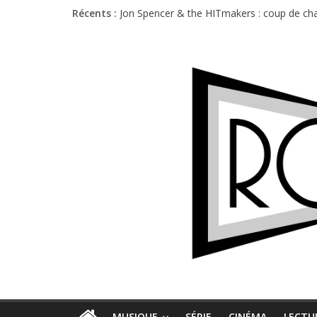
Récents :
Jon Spencer & the HITmakers : coup de cha
Hellfest 2026 vendredi : température et é
Hellfest 2026 jeudi : impossible de choisir
Première édition du Midgard Festival : entr
Charlie Puth à l’Olympia : la leçon de pop 
MUSIQUE
SÉRIE
CINÉMA
LECTU