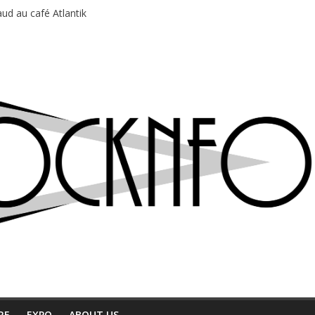
ud au café Atlantik
motions en hausse
 entre chaleur et bonne humeur
e bière, métal et tatouages
du Professeur Puth
RE
EXPO
ABOUT US