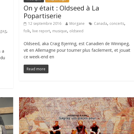
On y était : Oldseed à La
Popartiserie
,
,
12 septembre 2016
Morgane
Canada
concerts
,
,
,
,
lgag
folk
live report
musique
oldseed
Oldseed, aka Craig Bjerring, est Canadien de Winnipeg,
vit en Allemagne pour tourner plus facilement, et jouait
s a
ce week-end en
 du
Read more