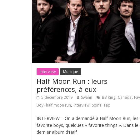
Interview
Musique
Half Moon Run : leurs
préférences, à eux
,
,
5 décembre 2019
Swann
BB King
Canada
Fav
,
,
,
Boy
half moon run
interview
Spinal Tap
INTERVIEW – On a demandé à Half Moon Run, les
favorite boys, quelques « favorite things ». Dans le
dernier album d‘Half