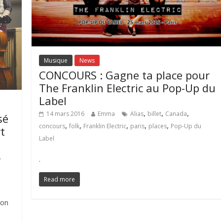
Musique
News
CONCOURS : Gagne ta place pour
The Franklin Electric au Pop-Up du
Label
,
,
,
14 mars 2016
Emma
Alias
billet
Canada
sé
,
,
,
,
,
concours
folk
Franklin Electric
paris
places
Pop-Up du
t
Label
,
.
Read more
 on