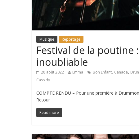
Musique
Reportage
Festival de la poutine 
inoubliable
,
,
28 août 2022
Emma
Bon Enfant
Canada
Drum
Cassidy
COMPTE RENDU – Pour une première à Drummondvill
Retour
Read more