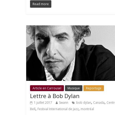
Read more
Article en Carrousel
Musique
Reportage
Lettre à Bob Dylan
,
,
1 juillet 2017
Swann
bob dylan
Canada
Centr
,
,
Bell
Festival International de Jazz
montréal