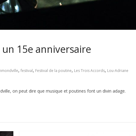
: un 15e anniversaire
,
,
,
,
mondville
festival
Festival de la poutine
Les Trois Accords
Lou-Adriane
e, on peut dire que musique et poutines font un divin adage.