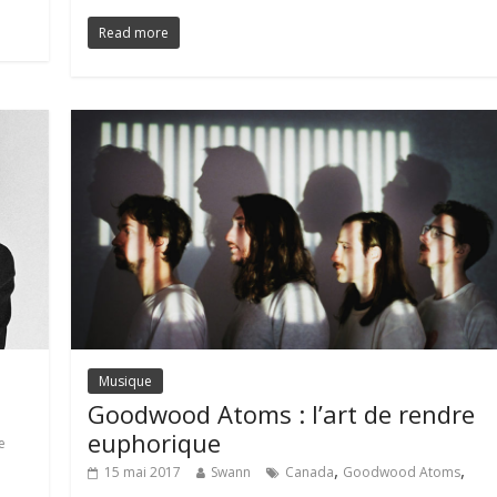
Read more
Musique
Goodwood Atoms : l’art de rendre
euphorique
e
,
,
15 mai 2017
Swann
Canada
Goodwood Atoms