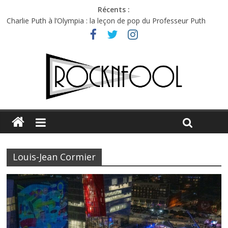
Récents :
Charlie Puth à l’Olympia : la leçon de pop du Professeur Puth
Festival Triptyque : un nouveau festival de musique indépendant
à Montréal
Hellfest 2026 vendredi : température et émotions en hausse
Hellfest 2026 jeudi : impossible de choisir entre chaleur et bonne
humeur
Première édition du Midgard Festival : entre bière, métal et
tatouages
Louis-Jean Cormier