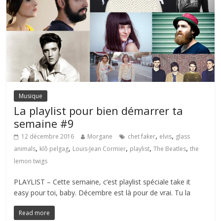
Musique
La playlist pour bien démarrer ta
semaine #9
,
,
12 décembre 2016
Morgane
chet faker
elvis
glass
,
,
,
,
,
animals
klô pelgag
Louis-Jean Cormier
playlist
The Beatles
the
lemon twigs
PLAYLIST – Cette semaine, c’est playlist spéciale take it
easy pour toi, baby. Décembre est là pour de vrai. Tu la
Read more