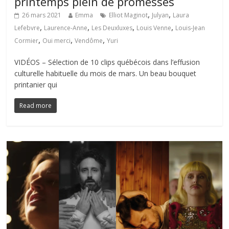
printemps plein de promesses
,
,
26 mars 2021
Emma
Elliot Maginot
Julyan
Laura
,
,
,
,
Lefebvre
Laurence-Anne
Les Deuxluxes
Louis Venne
Louis-Jean
,
,
,
Cormier
Oui merci
Vendôme
Yuri
VIDÉOS – Sélection de 10 clips québécois dans l’effusion
culturelle habituelle du mois de mars. Un beau bouquet
printanier qui
Read more