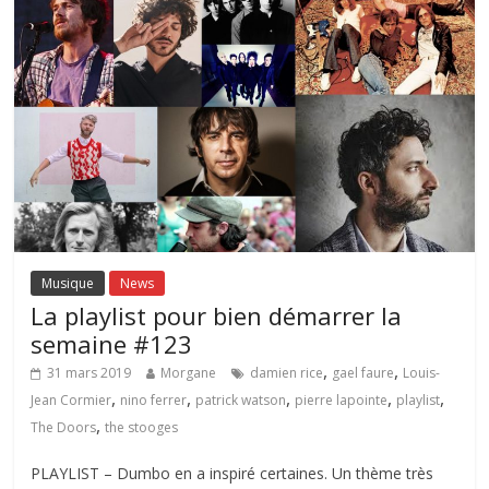
Musique
News
La playlist pour bien démarrer la
semaine #123
,
,
31 mars 2019
Morgane
damien rice
gael faure
Louis-
,
,
,
,
,
Jean Cormier
nino ferrer
patrick watson
pierre lapointe
playlist
,
The Doors
the stooges
PLAYLIST – Dumbo en a inspiré certaines. Un thème très