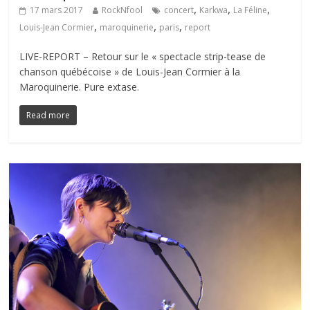
,
,
,
17 mars 2017
RockNfool
concert
Karkwa
La Féline
,
,
,
Louis-Jean Cormier
maroquinerie
paris
report
LIVE-REPORT – Retour sur le « spectacle strip-tease de
chanson québécoise » de Louis-Jean Cormier à la
Maroquinerie. Pure extase.
Read more