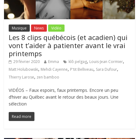
Musique
News
Vidéo
Les 8 clips québécois (et acadien) qui
vont t’aider à patienter avant le vrai
printemps
,
,
29 février 2020
Emma
klô pelgag
Louis-Jean Cormier
,
,
,
,
Matt Holubowski
Mehdi Cayenne
P'tit Belliveau
Sara Dufour
,
Thierry Larose
zen bamboo
VIDÉOS – Faux espoirs, faux printemps. Encore un peu
d’hiver au Québec avant le retour des beaux jours. Une
sélection
Read more