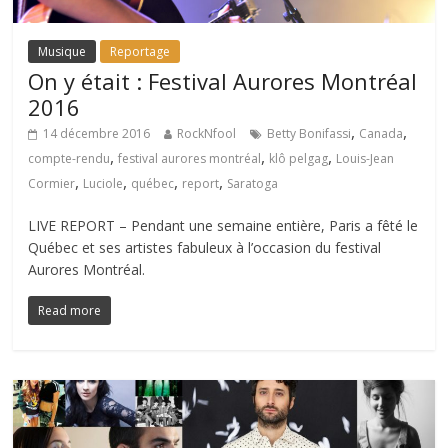
Musique
Reportage
On y était : Festival Aurores Montréal
2016
,
,
14 décembre 2016
RockNfool
Betty Bonifassi
Canada
,
,
,
compte-rendu
festival aurores montréal
klô pelgag
Louis-Jean
,
,
,
,
Cormier
Luciole
québec
report
Saratoga
LIVE REPORT – Pendant une semaine entière, Paris a fêté le
Québec et ses artistes fabuleux à l’occasion du festival
Aurores Montréal.
Read more