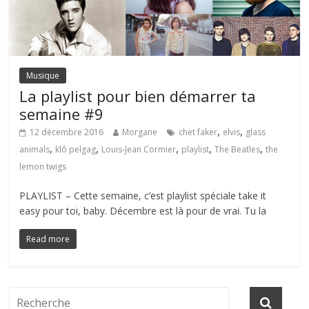
Musique
La playlist pour bien démarrer ta
semaine #9
,
,
12 décembre 2016
Morgane
chet faker
elvis
glass
,
,
,
,
,
animals
klô pelgag
Louis-Jean Cormier
playlist
The Beatles
the
lemon twigs
PLAYLIST – Cette semaine, c’est playlist spéciale take it
easy pour toi, baby. Décembre est là pour de vrai. Tu la
Read more