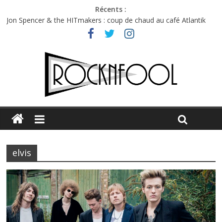
Récents :
Jon Spencer & the HITmakers : coup de chaud au café Atlantik
Hellfest 2026 vendredi : température et émotions en hausse
Hellfest 2026 jeudi : impossible de choisir entre chaleur et bonne
humeur
Première édition du Midgard Festival : entre bière, métal et
tatouages
Charlie Puth à l’Olympia : la leçon de pop du Professeur Puth
elvis