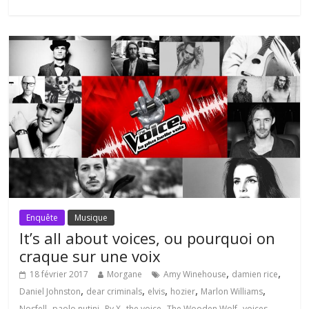
Enquête
Musique
It’s all about voices, ou pourquoi on
craque sur une voix
,
,
18 février 2017
Morgane
Amy Winehouse
damien rice
,
,
,
,
,
Daniel Johnston
dear criminals
elvis
hozier
Marlon Williams
,
,
,
,
,
,
Nosfell
paolo nutini
Ry X
the voice
The Wooden Wolf
voices