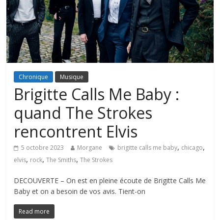
Chronique
Musique
Brigitte Calls Me Baby :
quand The Strokes
rencontrent Elvis
,
,
5 octobre 2023
Morgane
brigitte calls me baby
chicago
,
,
,
elvis
rock
The Smiths
The Strokes
DECOUVERTE – On est en pleine écoute de Brigitte Calls Me
Baby et on a besoin de vos avis. Tient-on
Read more