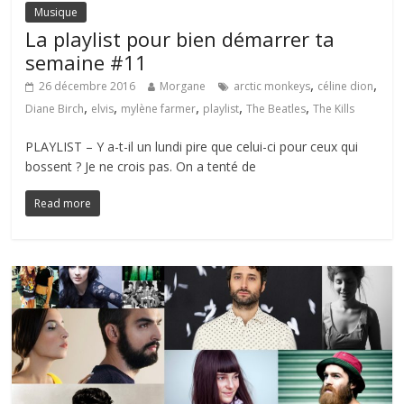
Musique
La playlist pour bien démarrer ta
semaine #11
,
,
26 décembre 2016
Morgane
arctic monkeys
céline dion
,
,
,
,
,
Diane Birch
elvis
mylène farmer
playlist
The Beatles
The Kills
PLAYLIST – Y a-t-il un lundi pire que celui-ci pour ceux qui
bossent ? Je ne crois pas. On a tenté de
Read more