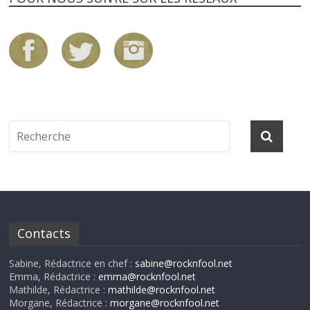
Contacts
Sabine, Rédactrice en chef :
sabine@rocknfool.net
Emma, Rédactrice :
emma@rocknfool.net
Mathilde, Rédactrice :
mathilde@rocknfool.net
Morgane, Rédactrice :
morgane@rocknfool.net