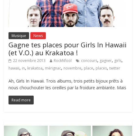
Musique
News
Gagne tes places pour Girls In Hawaii
(et V.O.) au Krakatoa !
,
,
,
22 novembre 2013
RockNfool
concours
gagner
girls
,
,
,
,
,
,
,
hawaii
in
krakatoa
mérignac
novembre
place
places
twitter
Ah, Girls In Hawaii. Trois albums, trois petits bijoux prêts à
nous chouchouter les oreilles par la froidure ambiante. Mais
Read more