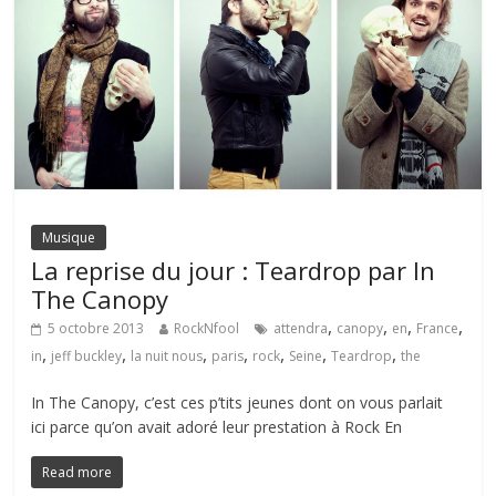
Musique
La reprise du jour : Teardrop par In
The Canopy
,
,
,
,
5 octobre 2013
RockNfool
attendra
canopy
en
France
,
,
,
,
,
,
,
in
jeff buckley
la nuit nous
paris
rock
Seine
Teardrop
the
In The Canopy, c’est ces p’tits jeunes dont on vous parlait
ici parce qu’on avait adoré leur prestation à Rock En
Read more