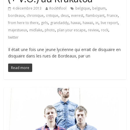
,
,
4 décembre 2013
RockNfool
belgique
belgium
,
,
,
,
,
,
,
bordeaux
chronique
critique
deus
everest
flamboyant
France
,
,
,
,
,
,
,
from here to there
girls
grandaddy
hawai
hawaii
in
live report
,
,
,
,
,
,
majestueux
midlake
photo
plan your escape
review
rock
twitter
Il était une fois une jeune lycéenne qui errait de disquaire en
disquaire dans les rues de Bordeaux, par un
Read more