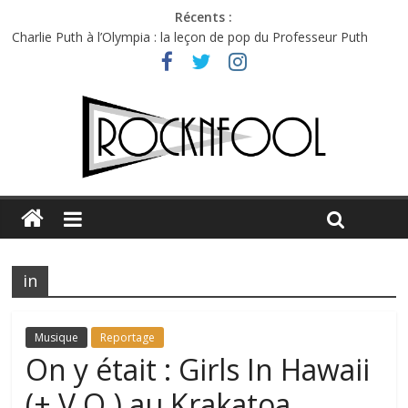
Récents :
Charlie Puth à l’Olympia : la leçon de pop du Professeur Puth
Festival Triptyque : un nouveau festival de musique indépendant
à Montréal
Hellfest 2026 vendredi : température et émotions en hausse
Hellfest 2026 jeudi : impossible de choisir entre chaleur et bonne
humeur
Première édition du Midgard Festival : entre bière, métal et
tatouages
in
Musique
Reportage
On y était : Girls In Hawaii
(+ V.O.) au Krakatoa