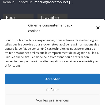
Renaud, Rédacteur :
renaud@rocknfool.net
[...]
Pour
Travailler
nourrir ta
pour nous ?
Gérer le consentement aux
discothèque
cookies
Si tu souhaites
contribuer à
Pour offrir les meilleures expériences, nous utilisons des technologies
Rocknfool, n'hésite
telles que les cookies pour stocker et/ou accéder aux informations des
pas à nous envoyer
appareils. Le fait de consentir à ces technologies nous permettra de
tes chroniques de
traiter des données telles que le comportement de navigation ou les ID
concerts, de films,
uniques sur ce site. Le fait de ne pas consentir ou de retirer son
séries ou des billets
consentement peut avoir un effet négatif sur certaines caractéristiques
d'humeur :
et fonctions.
sabine@rocknfool.
net
Accepter
Refuser
Voir les préférences