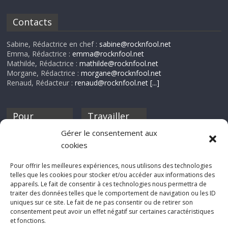
Contacts
Sabine, Rédactrice en chef :
sabine@rocknfool.net
Emma, Rédactrice :
emma@rocknfool.net
Mathilde, Rédactrice :
mathilde@rocknfool.net
Morgane, Rédactrice :
morgane@rocknfool.net
Renaud, Rédacteur :
renaud@rocknfool.net
[...]
Pour
Travailler
nourrir ta
pour nous ?
Gérer le consentement aux
discothèque
cookies
Si tu souhaites
contribuer à
Pour offrir les meilleures expériences, nous utilisons des technologies
Rocknfool, n'hésite
telles que les cookies pour stocker et/ou accéder aux informations des
pas à nous envoyer
appareils. Le fait de consentir à ces technologies nous permettra de
tes chroniques de
traiter des données telles que le comportement de navigation ou les ID
concerts, de films,
uniques sur ce site. Le fait de ne pas consentir ou de retirer son
séries ou des billets
consentement peut avoir un effet négatif sur certaines caractéristiques
d'humeur :
et fonctions.
sabine@rocknfool.