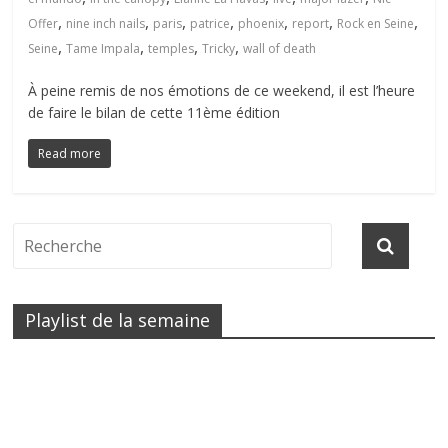
,
,
,
,
,
,
,
Offer
nine inch nails
paris
patrice
phoenix
report
Rock en Seine
,
,
,
,
Seine
Tame Impala
temples
Tricky
wall of death
À peine remis de nos émotions de ce weekend, il est l’heure
de faire le bilan de cette 11ème édition
Read more
Playlist de la semaine