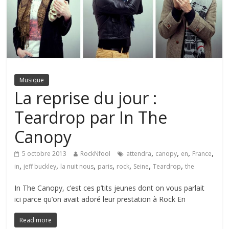
Musique
La reprise du jour :
Teardrop par In The
Canopy
,
,
,
,
5 octobre 2013
RockNfool
attendra
canopy
en
France
,
,
,
,
,
,
,
in
jeff buckley
la nuit nous
paris
rock
Seine
Teardrop
the
In The Canopy, c’est ces p’tits jeunes dont on vous parlait
ici parce qu’on avait adoré leur prestation à Rock En
Read more