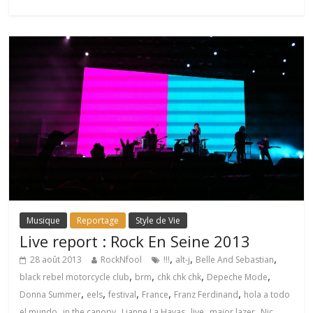
Musique
Reportage
Style de Vie
Live report : Rock En Seine 2013
,
,
,
28 août 2013
RockNfool
!!!
alt-j
Belle And Sebastian
,
,
,
,
black rebel motorcycle club
brm
chk chk chk
Depeche Mode
,
,
,
,
,
Donna Summer
eels
festival
France
Franz Ferdinand
hola a todo
,
,
,
,
,
el mundo
in the canopy
Lianne La Havas
live
major lazer
Nic