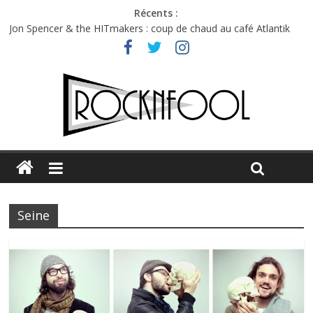
Récents :
Jon Spencer & the HITmakers : coup de chaud au café Atlantik
Hellfest 2026 vendredi : température et émotions en hausse
Hellfest 2026 jeudi : impossible de choisir entre chaleur et bonne
humeur
Première édition du Midgard Festival : entre bière, métal et
tatouages
Charlie Puth à l’Olympia : la leçon de pop du Professeur Puth
Seine