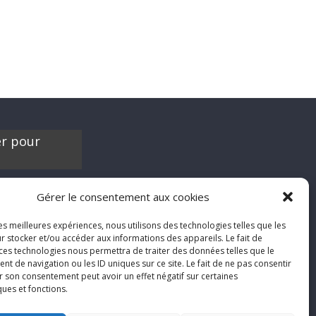
er pour
es contribuer à
Gérer le consentement aux cookies
'hésite pas à nous
chroniques de
les meilleures expériences, nous utilisons des technologies telles que les
films, séries ou
r stocker et/ou accéder aux informations des appareils. Le fait de
'humeur :
 ces technologies nous permettra de traiter des données telles que le
nfool.net
 de navigation ou les ID uniques sur ce site. Le fait de ne pas consentir
r son consentement peut avoir un effet négatif sur certaines
ques et fonctions.