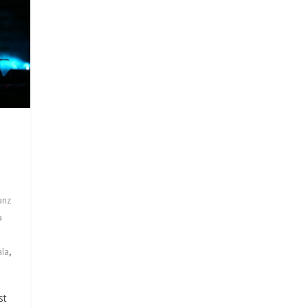
anz
a
,
la
st