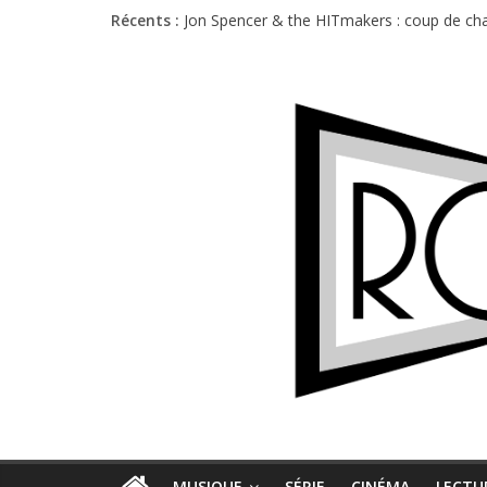
Récents :
Jon Spencer & the HITmakers : coup de cha
Hellfest 2026 vendredi : température et é
Hellfest 2026 jeudi : impossible de choisir
Première édition du Midgard Festival : entr
Charlie Puth à l’Olympia : la leçon de pop 
MUSIQUE
SÉRIE
CINÉMA
LECTU