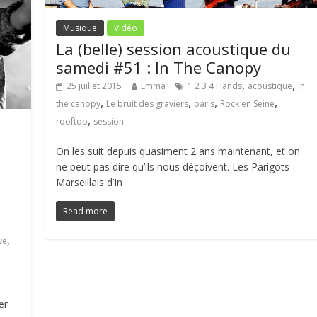
Musique
Vidéo
La (belle) session acoustique du
samedi #51 : In The Canopy
,
,
25 juillet 2015
Emma
1 2 3 4 Hands
acoustique
in
,
,
,
,
the canopy
Le bruit des graviers
paris
Rock en Seine
,
rooftop
session
On les suit depuis quasiment 2 ans maintenant, et on
ne peut pas dire qu’ils nous déçoivent. Les Parigots-
Marseillais d’In
Read more
a
,
ve
er