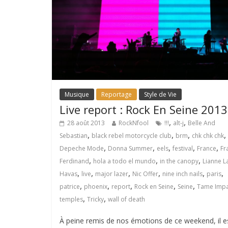
Musique
Reportage
Style de Vie
Live report : Rock En Seine 2013
,
,
28 août 2013
RockNfool
!!!
alt-j
Belle And
,
,
,
,
Sebastian
black rebel motorcycle club
brm
chk chk chk
,
,
,
,
,
Depeche Mode
Donna Summer
eels
festival
France
Fr
,
,
,
Ferdinand
hola a todo el mundo
in the canopy
Lianne L
,
,
,
,
,
,
Havas
live
major lazer
Nic Offer
nine inch nails
paris
,
,
,
,
,
patrice
phoenix
report
Rock en Seine
Seine
Tame Impa
,
,
temples
Tricky
wall of death
À peine remis de nos émotions de ce weekend, il e