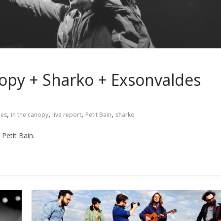
anopy + Sharko + Exsonvaldes
,
,
,
,
des
in the canopy
live report
Petit Bain
sharko
Petit Bain.