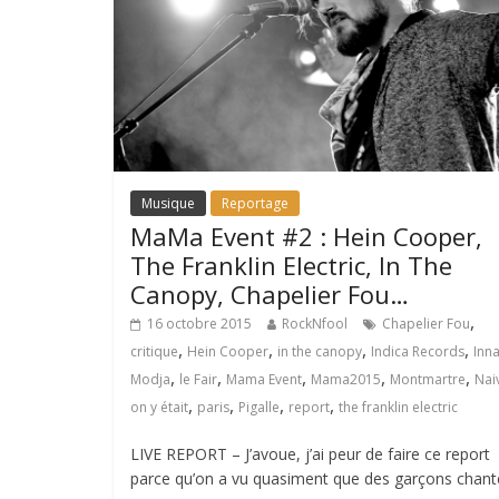
Musique
Reportage
MaMa Event #2 : Hein Cooper,
The Franklin Electric, In The
Canopy, Chapelier Fou…
,
16 octobre 2015
RockNfool
Chapelier Fou
,
,
,
,
critique
Hein Cooper
in the canopy
Indica Records
Inn
,
,
,
,
,
Modja
le Fair
Mama Event
Mama2015
Montmartre
Nai
,
,
,
,
on y était
paris
Pigalle
report
the franklin electric
LIVE REPORT – J’avoue, j’ai peur de faire ce report
parce qu’on a vu quasiment que des garçons chant