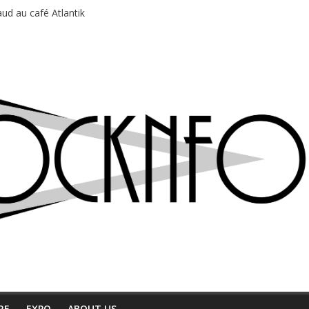
ud au café Atlantik
motions en hausse
 entre chaleur et bonne humeur
e bière, métal et tatouages
du Professeur Puth
RE
EXPO
ABOUT US