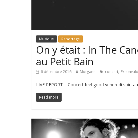
Musique
Reportage
On y était : In The C
au Petit Bain
,
6 décembre 2016
Morgane
concert
Exsonval
LIVE REPORT – Concert feel good vendredi soir, au 
Read more