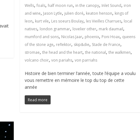
,
,
,
,
,
Wells
foals
half moon run
in the canopy
Inlet Sound
iron
,
,
,
,
and wine
Jason Lytle
julien doré
keaton henson
kings of
,
,
,
,
leon
kurt vile
Les soeurs Boulay
les Vieilles Charrues
local
avait
,
,
,
,
natives
london grammar
lovelier other
mark daumail
,
,
,
,
mumford and sons
Nicolas Jaar
phoenix
Poni Hoax
queens
,
,
,
,
of the stone age
reflektor
skip&die
Stade de France
,
,
,
,
stromae
the head and the heart
the national
the walkmen
,
,
volcano choir
von pariahs
von parriahs
Histoire de bien terminer l’année, toute l’équipe a voulu
vous remettre en mémoire le top du top de cette
année
Read more