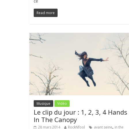
ce
Read more
Musique
Vidéo
Le clip du jour : 1, 2, 3, 4 Hands
In The Canopy
,
28 mars 2014
RockNfool
avant seine
in the