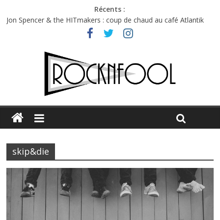
Récents :
Jon Spencer & the HITmakers : coup de chaud au café Atlantik
Hellfest 2026 vendredi : température et émotions en hausse
Hellfest 2026 jeudi : impossible de choisir entre chaleur et bonne
humeur
Première édition du Midgard Festival : entre bière, métal et
tatouages
Charlie Puth à l’Olympia : la leçon de pop du Professeur Puth
skip&die