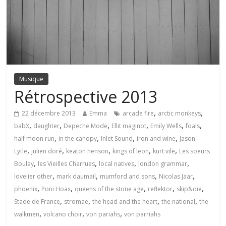
Musique
Rétrospective 2013
,
,
22 décembre 2013
Emma
arcade fire
arctic monkeys
,
,
,
,
,
,
babX
daughter
Depeche Mode
Ellit maginot
Emily Wells
foals
,
,
,
,
half moon run
in the canopy
Inlet Sound
iron and wine
Jason
,
,
,
,
,
Lytle
julien doré
keaton henson
kings of leon
kurt vile
Les soeurs
,
,
,
,
Boulay
les Vieilles Charrues
local natives
london grammar
,
,
,
,
lovelier other
mark daumail
mumford and sons
Nicolas Jaar
,
,
,
,
,
phoenix
Poni Hoax
queens of the stone age
reflektor
skip&die
,
,
,
,
Stade de France
stromae
the head and the heart
the national
the
,
,
,
walkmen
volcano choir
von pariahs
von parriahs