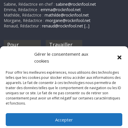
Sabine, Rédactrice en chef :
sabine@rocknfool.net
Emma, Rédactrice :
emma@rocknfool.net
Mathilde, Rédactrice :
mathilde@rocknfool.net
Morgane, Rédactrice :
morgane@rocknfool.net
Renaud, Rédacteur :
renaud@rocknfool.net
[...]
Pour
Travailler
nourrir ta
pour nous ?
Gérer le consentement aux
discothèque
cookies
Si tu souhaites
contribuer à
Pour offrir les meilleures expériences, nous utilisons des technologies
Rocknfool, n'hésite
telles que les cookies pour stocker et/ou accéder aux informations des
pas à nous envoyer
appareils. Le fait de consentir à ces technologies nous permettra de
tes chroniques de
traiter des données telles que le comportement de navigation ou les ID
concerts, de films,
uniques sur ce site. Le fait de ne pas consentir ou de retirer son
séries ou des billets
consentement peut avoir un effet négatif sur certaines caractéristiques
d'humeur :
et fonctions.
sabine@rocknfool.
net
Accepter