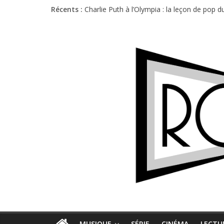
Récents :
Charlie Puth à l’Olympia : la leçon de pop 
Festival Triptyque : un nouveau festival d
Hellfest 2026 vendredi : température et é
Hellfest 2026 jeudi : impossible de choisir
Première édition du Midgard Festival : entr
MUSIQUE
SÉRIE
CINÉMA
LECTU