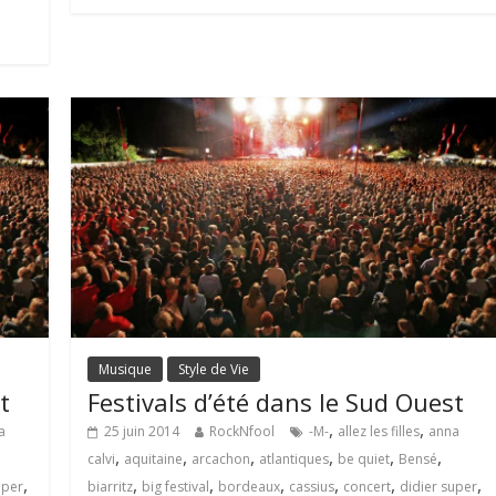
Musique
Style de Vie
t
Festivals d’été dans le Sud Ouest
,
,
a
25 juin 2014
RockNfool
-M-
allez les filles
anna
,
,
,
,
,
,
calvi
aquitaine
arcachon
atlantiques
be quiet
Bensé
,
,
,
,
,
,
,
uper
biarritz
big festival
bordeaux
cassius
concert
didier super