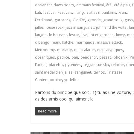
,
,
,
,
dorian the dawn riders
emmaüs festival
été
été à pau
,
,
,
,
kuti
festival
Festivals
françois atlas mountains
Franz
,
,
,
,
,
,
Ferdinand
garorock
GiedRé
gironde
grand souk
gush
,
,
,
jalles house rock
jazz in sanguinet
john and the volta
la
,
,
,
,
,
,
langon
le bouscat
lescar
live
lot et garonne
luxey
ma
,
,
,
,
dibango
manu katché
marmande
massive attack
,
,
,
,
Metronomy
moriarty
musicalarue
nuits atypiques
,
,
,
,
,
,
oceaniques
patrice
pau
pendentif
pessac
phoenix
Pi
,
,
,
,
,
Faccini
placebo
pyrénées
reggae sun ska
relache
ribe
,
,
,
saint medard en jalles
sanguinet
tarnos
Tristesse
,
Contemporaine
yodelice
Partons du principe que soit : 1) tu as une voiture, 
as des amis cool qui aiment la
Read more