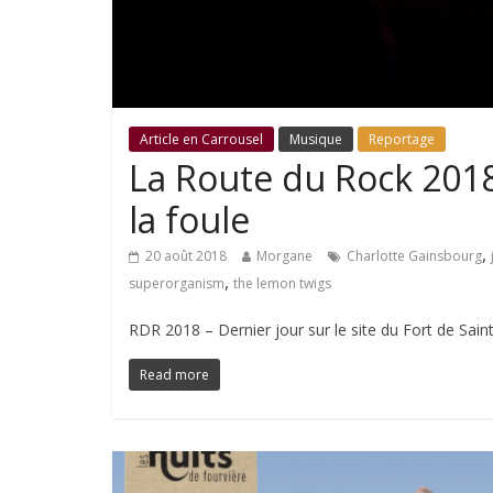
Article en Carrousel
Musique
Reportage
La Route du Rock 2018
la foule
,
20 août 2018
Morgane
Charlotte Gainsbourg
,
superorganism
the lemon twigs
RDR 2018 – Dernier jour sur le site du Fort de Sain
Read more