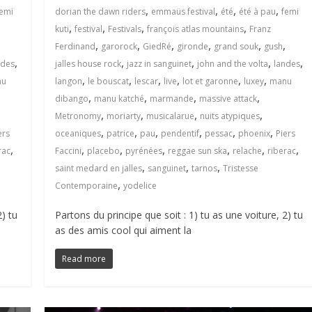
,
,
,
,
femi
dorian the dawn riders
emmaüs festival
été
été à pau
femi
,
,
,
,
kuti
festival
Festivals
françois atlas mountains
Franz
,
,
,
,
,
,
Ferdinand
garorock
GiedRé
gironde
grand souk
gush
,
,
,
,
,
ndes
jalles house rock
jazz in sanguinet
john and the volta
landes
,
,
,
,
,
,
nu
langon
le bouscat
lescar
live
lot et garonne
luxey
manu
,
,
,
,
dibango
manu katché
marmande
massive attack
,
,
,
,
Metronomy
moriarty
musicalarue
nuits atypiques
,
,
,
,
,
,
ers
oceaniques
patrice
pau
pendentif
pessac
phoenix
Piers
,
,
,
,
,
,
,
rac
Faccini
placebo
pyrénées
reggae sun ska
relache
riberac
,
,
,
saint medard en jalles
sanguinet
tarnos
Tristesse
,
Contemporaine
yodelice
2) tu
Partons du principe que soit : 1) tu as une voiture, 2) tu
as des amis cool qui aiment la
Read more