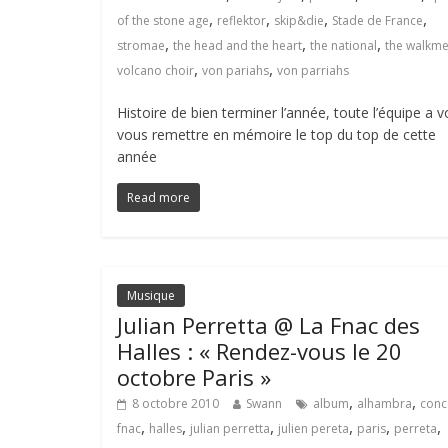
,
,
,
,
of the stone age
reflektor
skip&die
Stade de France
,
,
,
stromae
the head and the heart
the national
the walkm
,
,
volcano choir
von pariahs
von parriahs
Histoire de bien terminer l’année, toute l’équipe a v
vous remettre en mémoire le top du top de cette
année
Read more
Musique
Julian Perretta @ La Fnac des
Halles : « Rendez-vous le 20
octobre Paris »
,
,
8 octobre 2010
Swann
album
alhambra
conc
,
,
,
,
,
,
fnac
halles
julian perretta
julien pereta
paris
perreta