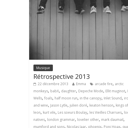
Musique
Rétrospective 2013
,
22 décembre 2013
Emma
arcade fire
arctic
,
,
,
,
,
monkeys
babX
daughter
Depeche Mode
Ellit maginot
,
,
,
,
,
Wells
foals
half moon run
in the canopy
Inlet Sound
ir
,
,
,
,
and wine
Jason Lytle
julien doré
keaton henson
kings o
,
,
,
,
leon
kurt vile
Les soeurs Boulay
les Vieilles Charrues
lo
,
,
,
,
natives
london grammar
lovelier other
mark daumail
,
,
,
,
mumford and sons
Nicolas Jaar
phoenix
Poni Hoax
qu