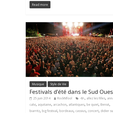
Read more
Musique
Style de Vie
Festivals d’été dans le Sud Oues
,
,
25 juin 2014
RockNfool
-M-
allez les filles
ann
,
,
,
,
,
,
calvi
aquitaine
arcachon
atlantiques
be quiet
Bensé
,
,
,
,
,
biarritz
big festival
bordeaux
cassius
concert
didier s