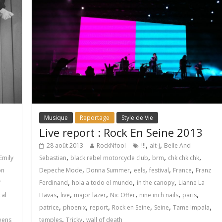
Musique
Reportage
Style de Vie
Live report : Rock En Seine 2013
,
,
28 août 2013
RockNfool
!!!
alt-j
Belle And
,
,
,
,
Emily
Sebastian
black rebel motorcycle club
brm
chk chk chk
,
,
,
,
,
on
Depeche Mode
Donna Summer
eels
festival
France
Franz
,
,
,
f
Ferdinand
hola a todo el mundo
in the canopy
Lianne La
,
,
,
,
,
,
cal
Havas
live
major lazer
Nic Offer
nine inch nails
paris
,
,
,
,
,
,
patrice
phoenix
report
Rock en Seine
Seine
Tame Impala
,
,
eens
temples
Tricky
wall of death