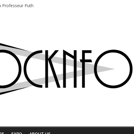
du Professeur Puth
e musique indépendant à Montréal
motions en hausse
 entre chaleur et bonne humeur
e bière, métal et tatouages
RE
EXPO
ABOUT US