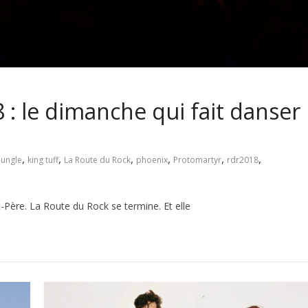
 : le dimanche qui fait danser
,
,
,
,
,
,
jungle
king tuff
La Route du Rock
phoenix
Protomartyr
rdr2018
t-Père. La Route du Rock se termine. Et elle