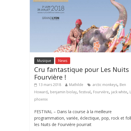
Musique
News
Cru fantastique pour Les Nuits
Fourvière !
,
13 mars 2018
Mathilde
arctic monkeys
Ben
,
,
,
,
,
Howard
benjamin biolay
festival
Fourvière
jack white
phoenix
FESTIVAL – Dans la course à la meilleure
programmation, variée, éclectique, pop, rock et fol
les Nuits de Fourvière pourrait