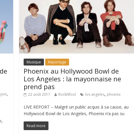
Musique
Reportage
 de
Phoenix au Hollywood Bowl de
Los Angeles : la mayonnaise ne
prend pas
,
,
Lyon
22 août 2017
RockNfool
los angeles
phoenix
LIVE REPORT – Malgré un public acquis à sa cause, au
Hollywood Bowl de Los Angeles, Phoenix n’a pas su
k,
Read more