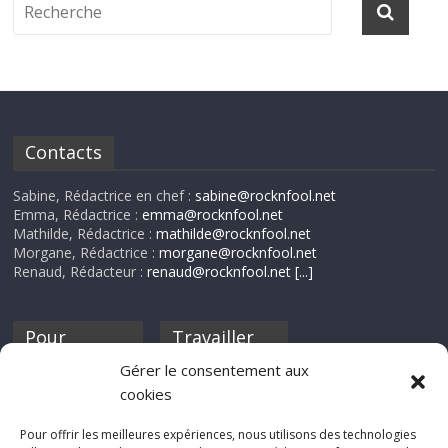
Contacts
Sabine, Rédactrice en chef :
sabine@rocknfool.net
Emma, Rédactrice :
emma@rocknfool.net
Mathilde, Rédactrice :
mathilde@rocknfool.net
Morgane, Rédactrice :
morgane@rocknfool.net
Renaud, Rédacteur :
renaud@rocknfool.net
[...]
Pour
Travailler
nourrir ta
pour nous ?
Gérer le consentement aux
discothèque
cookies
Si tu souhaites
contribuer à
Pour offrir les meilleures expériences, nous utilisons des technologies
Rocknfool, n'hésite