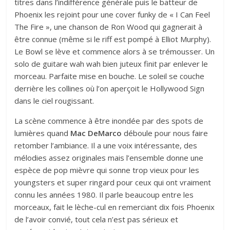
titres dans l’indifférence générale puis le batteur de
Phoenix les rejoint pour une cover funky de « I Can Feel
The Fire », une chanson de Ron Wood qui gagnerait à
être connue (même si le riff est pompé à Elliot Murphy).
Le Bowl se lève et commence alors à se trémousser. Un
solo de guitare wah wah bien juteux finit par enlever le
morceau. Parfaite mise en bouche. Le soleil se couche
derrière les collines où l’on aperçoit le Hollywood Sign
dans le ciel rougissant.
La scène commence à être inondée par des spots de
lumières quand
Mac DeMarco
déboule pour nous faire
retomber l’ambiance. Il a une voix intéressante, des
mélodies assez originales mais l’ensemble donne une
espèce de pop mièvre qui sonne trop vieux pour les
youngsters et super ringard pour ceux qui ont vraiment
connu les années 1980. Il parle beaucoup entre les
morceaux, fait le lèche-cul en remerciant dix fois Phoenix
de l’avoir convié, tout cela n’est pas sérieux et