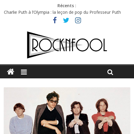
Récents :
Charlie Puth à l’Olympia : la leçon de pop du Professeur Puth
Festival Triptyque : un nouveau festival de musique indépendant
à Montréal
Hellfest 2026 vendredi : température et émotions en hausse
Hellfest 2026 jeudi : impossible de choisir entre chaleur et bonne
humeur
Première édition du Midgard Festival : entre bière, métal et
tatouages