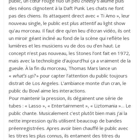
public, un cœur rouge fluo un peu
cheesy
s’allume puis
des néons clignotent à la Daft Punk. Les chats ne font
pas des chiens. Ils attaquent direct avec « Ti Amo », leur
nouveau single, le public est plus attentif au light show
qu’au morceau. Il faut dire qu’en lieu d’écran vidéo, ils ont
un miroir géant incliné au fond de la scène qui reflète les
lumières et les musiciens vu de dos ou d’en haut. Le
concept n’est pas nouveau, les Stones l’ont fait en 1972,
mais avec la technologie d’aujourd’hui ça a vraiment de la
gueule. À la fin du morceau, Thomas Mars lance un
«
what’s up?
» pour capter l’attention du public toujours
distrait de Los Angeles. L’ambiance monte d’un cran, le
public du Bowl aime les interactions.
Pour maintenir la pression, ils dégainent une série de
tubes : « Lasso », « Entertairnment », « Liztomania »… Le
public chante. Musicalement c’est plutôt bien mais j’ai la
nette impression qu’ils utilisent beaucoup de bandes
préenregistrées. Apres avoir bien chauffé le public avec
les titres les plus connus, ils entament des titres du