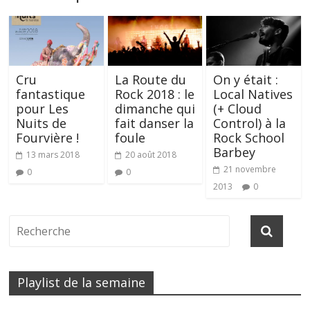
Cru
La Route du
On y était :
fantastique
Rock 2018 : le
Local Natives
pour Les
dimanche qui
(+ Cloud
Nuits de
fait danser la
Control) à la
Fourvière !
foule
Rock School
Barbey
13 mars 2018
20 août 2018
21 novembre
0
0
2013
0
Playlist de la semaine