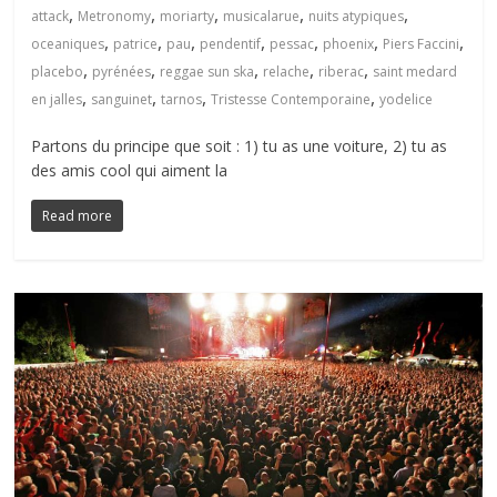
,
,
,
,
,
attack
Metronomy
moriarty
musicalarue
nuits atypiques
,
,
,
,
,
,
,
oceaniques
patrice
pau
pendentif
pessac
phoenix
Piers Faccini
,
,
,
,
,
placebo
pyrénées
reggae sun ska
relache
riberac
saint medard
,
,
,
,
en jalles
sanguinet
tarnos
Tristesse Contemporaine
yodelice
Partons du principe que soit : 1) tu as une voiture, 2) tu as
des amis cool qui aiment la
Read more