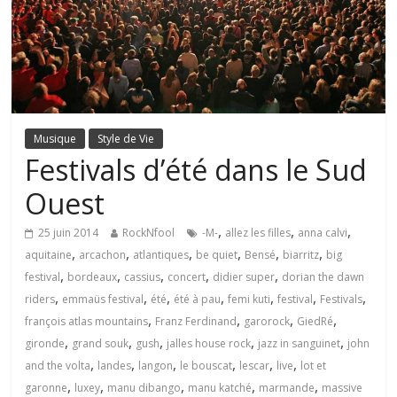
Musique
Style de Vie
Festivals d’été dans le Sud
Ouest
,
,
,
25 juin 2014
RockNfool
-M-
allez les filles
anna calvi
,
,
,
,
,
,
aquitaine
arcachon
atlantiques
be quiet
Bensé
biarritz
big
,
,
,
,
,
festival
bordeaux
cassius
concert
didier super
dorian the dawn
,
,
,
,
,
,
,
riders
emmaüs festival
été
été à pau
femi kuti
festival
Festivals
,
,
,
,
françois atlas mountains
Franz Ferdinand
garorock
GiedRé
,
,
,
,
,
gironde
grand souk
gush
jalles house rock
jazz in sanguinet
john
,
,
,
,
,
,
and the volta
landes
langon
le bouscat
lescar
live
lot et
,
,
,
,
,
garonne
luxey
manu dibango
manu katché
marmande
massive