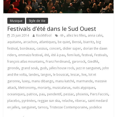
Musique
Style de Vie
Festivals d’été dans le Sud Ouest
,
,
,
25 juin 2014
RockNfool
-M-
allez les filles
anna calvi
,
,
,
,
,
,
aquitaine
arcachon
atlantiques
be quiet
Bensé
biarritz
big
,
,
,
,
,
festival
bordeaux
cassius
concert
didier super
dorian the dawn
,
,
,
,
,
,
,
riders
emmaüs festival
été
été à pau
femi kuti
festival
Festivals
,
,
,
,
françois atlas mountains
Franz Ferdinand
garorock
GiedRé
,
,
,
,
,
gironde
grand souk
gush
jalles house rock
jazz in sanguinet
john
,
,
,
,
,
,
and the volta
landes
langon
le bouscat
lescar
live
lot et
,
,
,
,
,
garonne
luxey
manu dibango
manu katché
marmande
massive
,
,
,
,
,
attack
Metronomy
moriarty
musicalarue
nuits atypiques
,
,
,
,
,
,
,
oceaniques
patrice
pau
pendentif
pessac
phoenix
Piers Faccini
,
,
,
,
,
placebo
pyrénées
reggae sun ska
relache
riberac
saint medard
,
,
,
,
en jalles
sanguinet
tarnos
Tristesse Contemporaine
yodelice