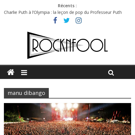
Récents :
Charlie Puth à l’Olympia : la leçon de pop du Professeur Puth
Festival Triptyque : un nouveau festival de musique indépendant
à Montréal
Hellfest 2026 vendredi : température et émotions en hausse
Hellfest 2026 jeudi : impossible de choisir entre chaleur et bonne
humeur
Première édition du Midgard Festival : entre bière, métal et
tatouages
manu dibango