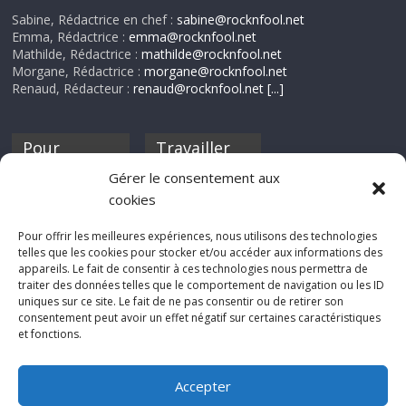
Sabine, Rédactrice en chef :
sabine@rocknfool.net
Emma, Rédactrice :
emma@rocknfool.net
Mathilde, Rédactrice :
mathilde@rocknfool.net
Morgane, Rédactrice :
morgane@rocknfool.net
Renaud, Rédacteur :
renaud@rocknfool.net
[...]
Pour
Travailler
nourrir ta
pour nous ?
Gérer le consentement aux
discothèque
cookies
Si tu souhaites
contribuer à
Pour offrir les meilleures expériences, nous utilisons des technologies
Rocknfool, n'hésite
telles que les cookies pour stocker et/ou accéder aux informations des
pas à nous envoyer
appareils. Le fait de consentir à ces technologies nous permettra de
tes chroniques de
traiter des données telles que le comportement de navigation ou les ID
concerts, de films,
uniques sur ce site. Le fait de ne pas consentir ou de retirer son
séries ou des billets
consentement peut avoir un effet négatif sur certaines caractéristiques
d'humeur :
et fonctions.
sabine@rocknfool.
net
Accepter