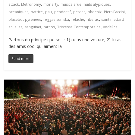
,
,
,
,
,
attack
Metronomy
moriarty
musicalarue
nuits atypiques
,
,
,
,
,
,
,
oceaniques
patrice
pau
pendentif
pessac
phoenix
Piers Faccini
,
,
,
,
,
placebo
pyrénées
reggae sun ska
relache
riberac
saint medard
,
,
,
,
en jalles
sanguinet
tarnos
Tristesse Contemporaine
yodelice
Partons du principe que soit : 1) tu as une voiture, 2) tu as
des amis cool qui aiment la
Read more