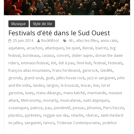
Musique
Style de Vie
Festivals d’été dans le Sud Ouest
,
,
,
25 juin 2014
RockNfool
-M-
allez les filles
anna calvi
,
,
,
,
,
,
aquitaine
arcachon
atlantiques
be quiet
Bensé
biarritz
big
,
,
,
,
,
festival
bordeaux
cassius
concert
didier super
dorian the dawn
,
,
,
,
,
,
,
riders
emmaüs festival
été
été à pau
femi kuti
festival
Festivals
,
,
,
,
françois atlas mountains
Franz Ferdinand
garorock
GiedRé
,
,
,
,
,
gironde
grand souk
gush
jalles house rock
jazz in sanguinet
john
,
,
,
,
,
,
and the volta
landes
langon
le bouscat
lescar
live
lot et
,
,
,
,
,
garonne
luxey
manu dibango
manu katché
marmande
massive
,
,
,
,
,
attack
Metronomy
moriarty
musicalarue
nuits atypiques
,
,
,
,
,
,
,
oceaniques
patrice
pau
pendentif
pessac
phoenix
Piers Faccini
,
,
,
,
,
placebo
pyrénées
reggae sun ska
relache
riberac
saint medard
,
,
,
,
en jalles
sanguinet
tarnos
Tristesse Contemporaine
yodelice