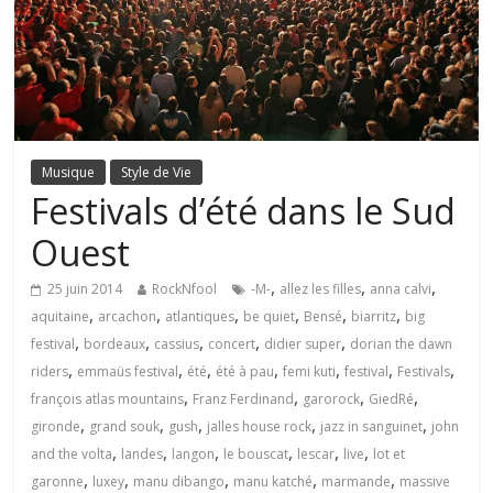
Musique
Style de Vie
Festivals d’été dans le Sud
Ouest
,
,
,
25 juin 2014
RockNfool
-M-
allez les filles
anna calvi
,
,
,
,
,
,
aquitaine
arcachon
atlantiques
be quiet
Bensé
biarritz
big
,
,
,
,
,
festival
bordeaux
cassius
concert
didier super
dorian the dawn
,
,
,
,
,
,
,
riders
emmaüs festival
été
été à pau
femi kuti
festival
Festivals
,
,
,
,
françois atlas mountains
Franz Ferdinand
garorock
GiedRé
,
,
,
,
,
gironde
grand souk
gush
jalles house rock
jazz in sanguinet
john
,
,
,
,
,
,
and the volta
landes
langon
le bouscat
lescar
live
lot et
,
,
,
,
,
garonne
luxey
manu dibango
manu katché
marmande
massive