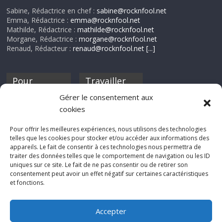
Sabine, Rédactrice en chef :
sabine@rocknfool.net
Emma, Rédactrice :
emma@rocknfool.net
Mathilde, Rédactrice :
mathilde@rocknfool.net
Morgane, Rédactrice :
morgane@rocknfool.net
Renaud, Rédacteur :
renaud@rocknfool.net
[...]
Pour
Travailler
nourrir ta
pour nous ?
Gérer le consentement aux
discothèque
cookies
Si tu souhaites
contribuer à
Pour offrir les meilleures expériences, nous utilisons des technologies
Rocknfool, n'hésite
telles que les cookies pour stocker et/ou accéder aux informations des
pas à nous envoyer
appareils. Le fait de consentir à ces technologies nous permettra de
tes chroniques de
traiter des données telles que le comportement de navigation ou les ID
concerts, de films,
uniques sur ce site. Le fait de ne pas consentir ou de retirer son
séries ou des billets
consentement peut avoir un effet négatif sur certaines caractéristiques
d'humeur :
et fonctions.
sabine@rocknfool.
net
Accepter