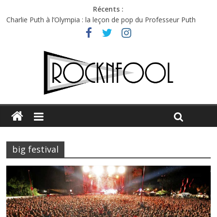
Récents :
Charlie Puth à l’Olympia : la leçon de pop du Professeur Puth
Festival Triptyque : un nouveau festival de musique indépendant
à Montréal
Hellfest 2026 vendredi : température et émotions en hausse
Hellfest 2026 jeudi : impossible de choisir entre chaleur et bonne
humeur
Première édition du Midgard Festival : entre bière, métal et
tatouages
big festival