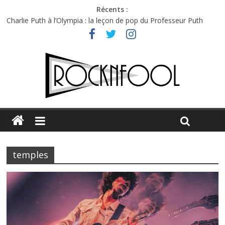
Récents :
Charlie Puth à l’Olympia : la leçon de pop du Professeur Puth
Jon Spencer & the HITmakers : coup de chaud au café Atlantik
Hellfest 2026 vendredi : température et émotions en hausse
Hellfest 2026 jeudi : impossible de choisir entre chaleur et bonne
humeur
Première édition du Midgard Festival : entre bière, métal et
tatouages
temples