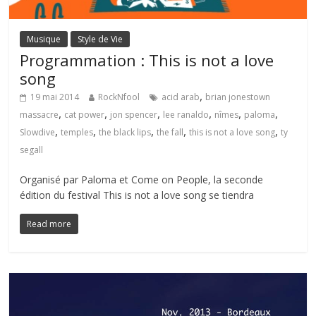
Musique
Style de Vie
Programmation : This is not a love
song
,
19 mai 2014
RockNfool
acid arab
brian jonestown
,
,
,
,
,
,
massacre
cat power
jon spencer
lee ranaldo
nîmes
paloma
,
,
,
,
,
Slowdive
temples
the black lips
the fall
this is not a love song
ty
segall
Organisé par Paloma et Come on People, la seconde
édition du festival This is not a love song se tiendra
Read more