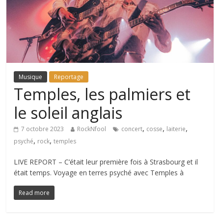
Musique
Reportage
Temples, les palmiers et
le soleil anglais
,
,
,
7 octobre 2023
RockNfool
concert
cosse
laiterie
,
,
psyché
rock
temples
LIVE REPORT – C’était leur première fois à Strasbourg et il
était temps. Voyage en terres psyché avec Temples à
Read more