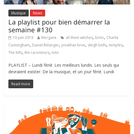
Musique
News
La playlist pour bien démarrer la
semaine #130
,
,
10 juin 2019
Morgane
all them witches
brmc
Charlie
,
,
,
,
,
Cunningham
Daniel Bélanger
jonathan bree
sleigh bells
temples
,
,
The Kills
the raconteurs
toto
PLAYLIST – Lundi férié. Les meilleurs lundis. Les seuls qui
devraient exister. De la musique, et un jour férié. Lundi
Read more