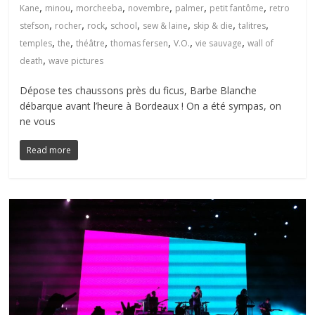
,
,
,
,
,
,
Kane
minou
morcheeba
novembre
palmer
petit fantôme
retro
,
,
,
,
,
,
,
stefson
rocher
rock
school
sew & laine
skip & die
talitres
,
,
,
,
,
,
temples
the
théâtre
thomas fersen
V.O.
vie sauvage
wall of
,
death
wave pictures
Dépose tes chaussons près du ficus, Barbe Blanche
débarque avant l’heure à Bordeaux ! On a été sympas, on
ne vous
Read more