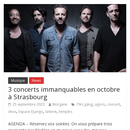
Musique
News
3 concerts immanquables en octobre
à Strasbourg
,
,
,
25 septembre 2023
Morgane
79rs gang
agoro
concert
,
,
,
deus
Espace Django
laiterie
temples
AGENDA – Réservez vos soirées. On vous prépare trois