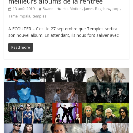
meilleurs albums de la rentrée
,
,
,
13 août 2019
Swann
Hot Motion
James Bagshaw
pop
,
Tame Impala
temples
A ECOUTER – C’est le 27 septembre que Temples sortira
son nouvel album. En attendant, ils nous font saliver avec
Read more