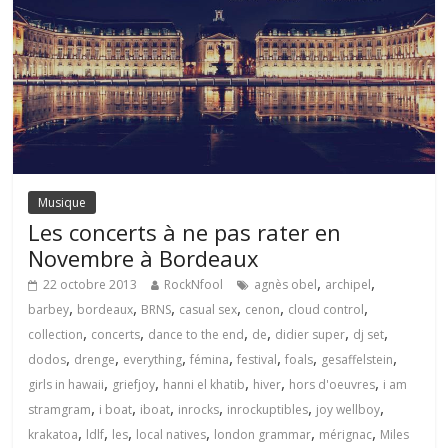
Musique
Les concerts à ne pas rater en
Novembre à Bordeaux
,
,
22 octobre 2013
RockNfool
agnès obel
archipel
,
,
,
,
,
,
barbey
bordeaux
BRNS
casual sex
cenon
cloud control
,
,
,
,
,
,
collection
concerts
dance to the end
de
didier super
dj set
,
,
,
,
,
,
,
dodos
drenge
everything
fémina
festival
foals
gesaffelstein
,
,
,
,
,
girls in hawaii
griefjoy
hanni el khatib
hiver
hors d'oeuvres
i am
,
,
,
,
,
,
stramgram
i boat
iboat
inrocks
inrockuptibles
joy wellboy
,
,
,
,
,
,
krakatoa
ldlf
les
local natives
london grammar
mérignac
Miles