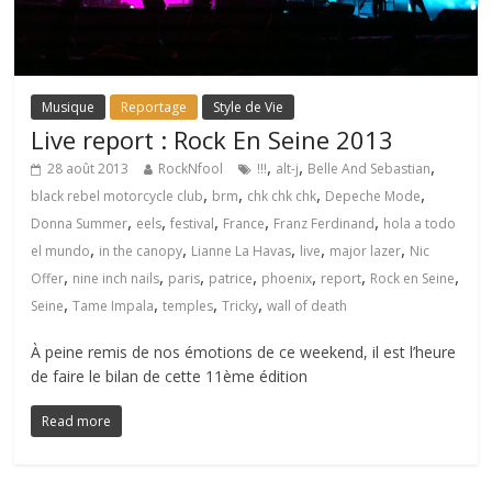
Musique
Reportage
Style de Vie
Live report : Rock En Seine 2013
,
,
,
28 août 2013
RockNfool
!!!
alt-j
Belle And Sebastian
,
,
,
,
black rebel motorcycle club
brm
chk chk chk
Depeche Mode
,
,
,
,
,
Donna Summer
eels
festival
France
Franz Ferdinand
hola a todo
,
,
,
,
,
el mundo
in the canopy
Lianne La Havas
live
major lazer
Nic
,
,
,
,
,
,
,
Offer
nine inch nails
paris
patrice
phoenix
report
Rock en Seine
,
,
,
,
Seine
Tame Impala
temples
Tricky
wall of death
À peine remis de nos émotions de ce weekend, il est l’heure
de faire le bilan de cette 11ème édition
Read more