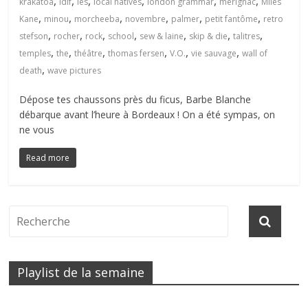
,
,
,
,
,
,
krakatoa
ldlf
les
local natives
london grammar
mérignac
Miles
,
,
,
,
,
,
Kane
minou
morcheeba
novembre
palmer
petit fantôme
retro
,
,
,
,
,
,
,
stefson
rocher
rock
school
sew & laine
skip & die
talitres
,
,
,
,
,
,
temples
the
théâtre
thomas fersen
V.O.
vie sauvage
wall of
,
death
wave pictures
Dépose tes chaussons près du ficus, Barbe Blanche
débarque avant l’heure à Bordeaux ! On a été sympas, on
ne vous
Read more
Playlist de la semaine