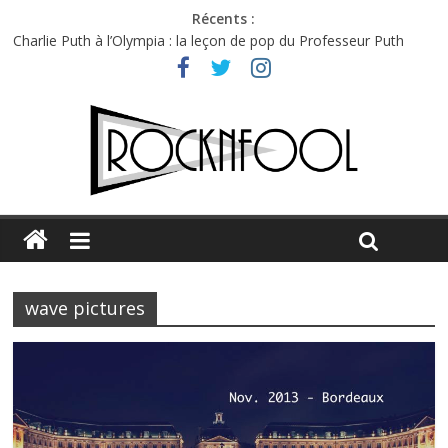
Récents :
Charlie Puth à l’Olympia : la leçon de pop du Professeur Puth
Festival Triptyque : un nouveau festival de musique indépendant
à Montréal
Hellfest 2026 vendredi : température et émotions en hausse
Hellfest 2026 jeudi : impossible de choisir entre chaleur et bonne
humeur
Première édition du Midgard Festival : entre bière, métal et
tatouages
wave pictures