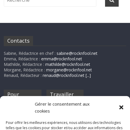
Contacts
Sabine, Rédactrice en chef :
sabine@rocknfool.net
Emma, Rédactrice :
emma@rocknfool.net
Mathilde, Rédactrice :
mathilde@rocknfool.net
Morgane, Rédactrice :
morgane@rocknfool.net
Renaud, Rédacteur :
renaud@rocknfool.net
[...]
Pour
Travailler
nourrir ta
pour nous ?
Gérer le consentement aux
discothèque
cookies
Si tu souhaites
contribuer à
Pour offrir les meilleures expériences, nous utilisons des technologies
Rocknfool, n'hésite
telles que les cookies pour stocker et/ou accéder aux informations des
pas à nous envoyer