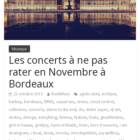
Musique
Les concerts à ne pas
rater en Novembre à
Bordeaux
,
,
22 octobre 2013
RockNfool
agnès obel
archipel
,
,
,
,
,
,
barbey
bordeaux
BRNS
casual sex
cenon
cloud control
,
,
,
,
,
,
collection
concerts
dance to the end
de
didier super
dj set
,
,
,
,
,
,
,
dodos
drenge
everything
fémina
festival
foals
gesaffelstein
,
,
,
,
,
girls in hawaii
griefjoy
hanni el khatib
hiver
hors d'oeuvres
i am
,
,
,
,
,
,
stramgram
i boat
iboat
inrocks
inrockuptibles
joy wellboy