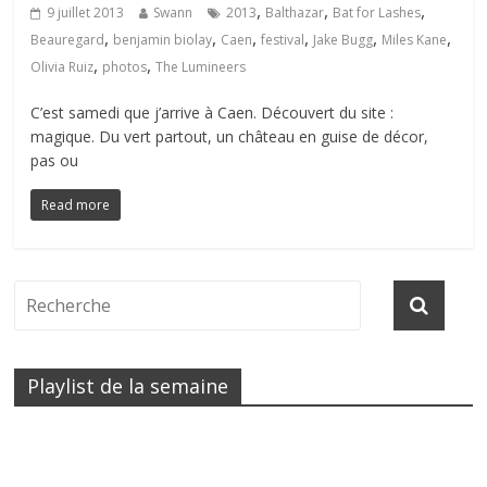
,
,
,
9 juillet 2013
Swann
2013
Balthazar
Bat for Lashes
,
,
,
,
,
,
Beauregard
benjamin biolay
Caen
festival
Jake Bugg
Miles Kane
,
,
Olivia Ruiz
photos
The Lumineers
C’est samedi que j’arrive à Caen. Découvert du site :
magique. Du vert partout, un château en guise de décor,
pas ou
Read more
Playlist de la semaine