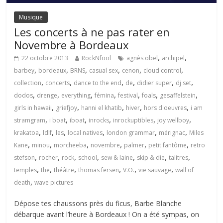
Musique
Les concerts à ne pas rater en
Novembre à Bordeaux
,
,
22 octobre 2013
RockNfool
agnès obel
archipel
,
,
,
,
,
,
barbey
bordeaux
BRNS
casual sex
cenon
cloud control
,
,
,
,
,
,
collection
concerts
dance to the end
de
didier super
dj set
,
,
,
,
,
,
,
dodos
drenge
everything
fémina
festival
foals
gesaffelstein
,
,
,
,
,
girls in hawaii
griefjoy
hanni el khatib
hiver
hors d'oeuvres
i am
,
,
,
,
,
,
stramgram
i boat
iboat
inrocks
inrockuptibles
joy wellboy
,
,
,
,
,
,
krakatoa
ldlf
les
local natives
london grammar
mérignac
Miles
,
,
,
,
,
,
Kane
minou
morcheeba
novembre
palmer
petit fantôme
retro
,
,
,
,
,
,
,
stefson
rocher
rock
school
sew & laine
skip & die
talitres
,
,
,
,
,
,
temples
the
théâtre
thomas fersen
V.O.
vie sauvage
wall of
,
death
wave pictures
Dépose tes chaussons près du ficus, Barbe Blanche
débarque avant l’heure à Bordeaux ! On a été sympas, on