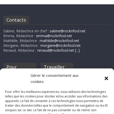
Contacts
Sabine, Rédactrice en chef :
sabine@rocknfool.net
Emma, Rédactrice :
emma@rocknfool.net
Mathilde, Rédactrice :
mathilde@rocknfool.net
Morgane, Rédactrice :
morgane@rocknfool.net
Renaud, Rédacteur :
renaud@rocknfool.net
[...]
Pour
Travailler
nourrir ta
pour nous ?
Gérer le consentement aux
discothèque
cookies
Si tu souhaites
contribuer à
Pour offrir les meilleures expériences, nous utilisons des technologies
Rocknfool, n'hésite
telles que les cookies pour stocker et/ou accéder aux informations des
pas à nous envoyer
appareils. Le fait de consentir à ces technologies nous permettra de
tes chroniques de
traiter des données telles que le comportement de navigation ou les ID
concerts, de films,
uniques sur ce site. Le fait de ne pas consentir ou de retirer son
séries ou des billets