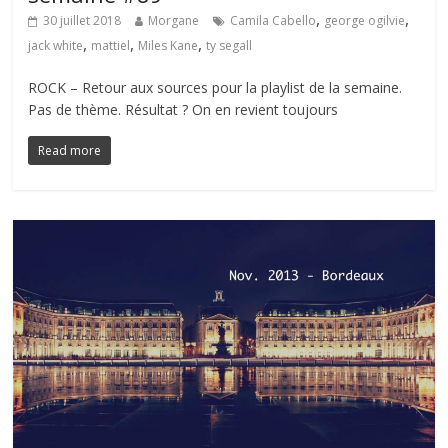
,
,
30 juillet 2018
Morgane
Camila Cabello
george ogilvie
,
,
,
jack white
mattiel
Miles Kane
ty segall
ROCK – Retour aux sources pour la playlist de la semaine.
Pas de thème. Résultat ? On en revient toujours
Read more