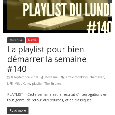
Musique
News
La playlist pour bien
démarrer la semaine
#140
,
,
8 septembre 2019
Morgane
arctic monkeys
chet faker
,
,
,
LIFE
Miles Kane
playlist
The Strokes
PLAYLIST – Cette semaine est le résultat d’interrogations en
tout genre, de retour aux sources, et de classiques.
Read more