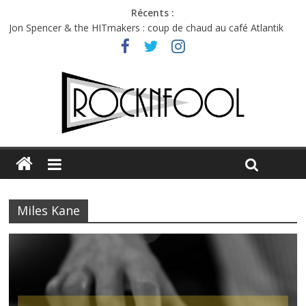
Récents :
Jon Spencer & the HITmakers : coup de chaud au café Atlantik
Hellfest 2026 vendredi : température et émotions en hausse
Hellfest 2026 jeudi : impossible de choisir entre chaleur et bonne
humeur
Première édition du Midgard Festival : entre bière, métal et
tatouages
Charlie Puth à l’Olympia : la leçon de pop du Professeur Puth
Miles Kane