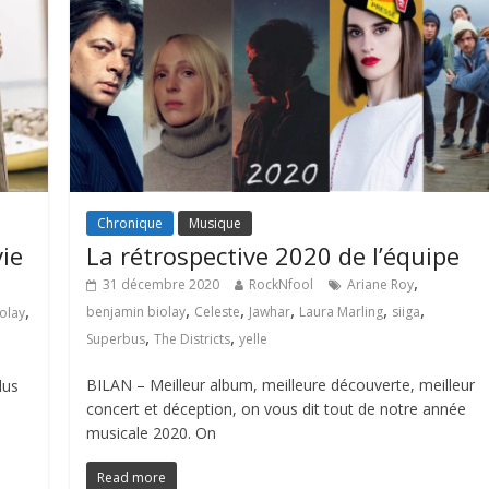
Chronique
Musique
vie
La rétrospective 2020 de l’équipe
,
31 décembre 2020
RockNfool
Ariane Roy
,
,
,
,
,
,
benjamin biolay
Celeste
Jawhar
Laura Marling
siiga
olay
,
,
Superbus
The Districts
yelle
BILAN – Meilleur album, meilleure découverte, meilleur
dus
concert et déception, on vous dit tout de notre année
musicale 2020. On
Read more