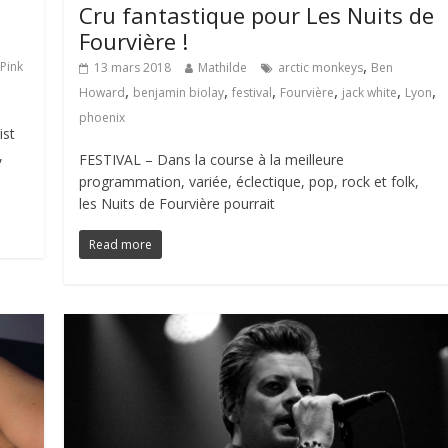
Cru fantastique pour Les Nuits de
Fourvière !
,
Pink
13 mars 2018
Mathilde
arctic monkeys
Ben
,
,
,
,
,
,
Howard
benjamin biolay
festival
Fourvière
jack white
Lyon
phoenix
ist
,
FESTIVAL – Dans la course à la meilleure
programmation, variée, éclectique, pop, rock et folk,
les Nuits de Fourvière pourrait
Read more