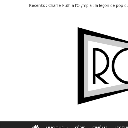
Récents :
Charlie Puth à l’Olympia : la leçon de pop 
Festival Triptyque : un nouveau festival d
Hellfest 2026 vendredi : température et é
Hellfest 2026 jeudi : impossible de choisir
Première édition du Midgard Festival : entr
MUSIQUE
SÉRIE
CINÉMA
LECTU