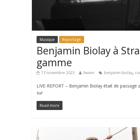
Musique
Reportage
Benjamin Biolay à Stra
gamme
,
13 novembre 2023
Swann
benjamin biolay
co
LIVE-REPORT – Benjamin Biolay était de passage a
sur
Read more