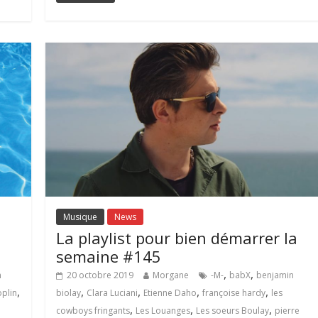
Musique
News
La playlist pour bien démarrer la
semaine #145
,
,
n
20 octobre 2019
Morgane
-M-
babX
benjamin
,
,
,
,
,
oplin
biolay
Clara Luciani
Etienne Daho
françoise hardy
les
,
,
,
cowboys fringants
Les Louanges
Les soeurs Boulay
pierre