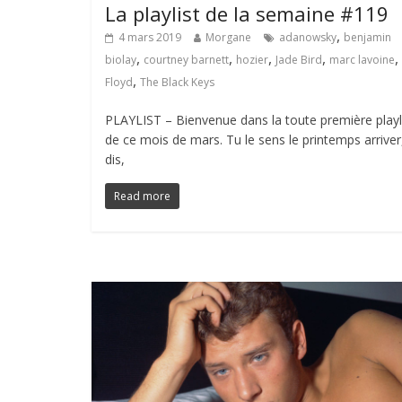
La playlist de la semaine #119
,
4 mars 2019
Morgane
adanowsky
benjamin
,
,
,
,
,
biolay
courtney barnett
hozier
Jade Bird
marc lavoine
,
Floyd
The Black Keys
PLAYLIST – Bienvenue dans la toute première playl
de ce mois de mars. Tu le sens le printemps arriver
dis,
Read more