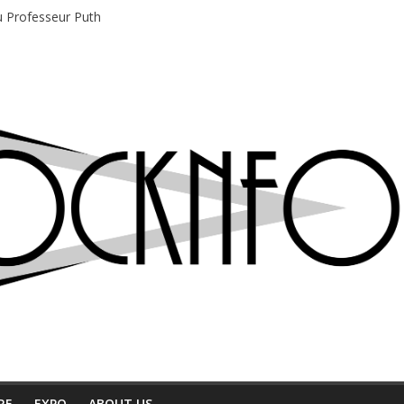
du Professeur Puth
e musique indépendant à Montréal
motions en hausse
 entre chaleur et bonne humeur
e bière, métal et tatouages
RE
EXPO
ABOUT US