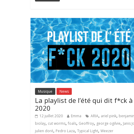
Musique
News
La playlist de l’été qui dit f*ck à
2020
,
,
12 juillet 2020
Emma
ARIA
ariel pink
benjami
,
,
,
,
,
biolay
cut worms
foals
Geoffroy
george ogilvie
Janis J
,
,
,
julien doré
Pedro Laza
Typical Light
Weezer