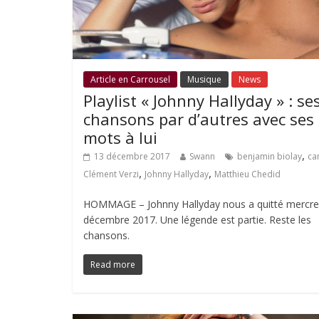
Article en Carrousel
Musique
News
Playlist « Johnny Hallyday » : se
chansons par d’autres avec ses
mots à lui
,
13 décembre 2017
Swann
benjamin biolay
ca
,
,
Clément Verzi
Johnny Hallyday
Matthieu Chedid
HOMMAGE – Johnny Hallyday nous a quitté mercre
décembre 2017. Une légende est partie. Reste les
chansons.
Read more