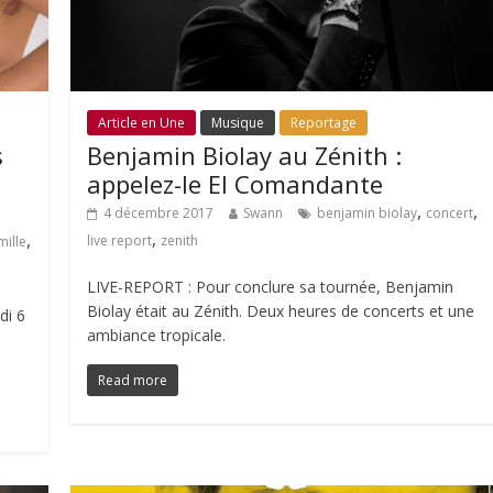
Article en Une
Musique
Reportage
s
Benjamin Biolay au Zénith :
appelez-le El Comandante
,
,
4 décembre 2017
Swann
benjamin biolay
concert
,
,
live report
zenith
mille
LIVE-REPORT : Pour conclure sa tournée, Benjamin
Biolay était au Zénith. Deux heures de concerts et une
di 6
ambiance tropicale.
Read more