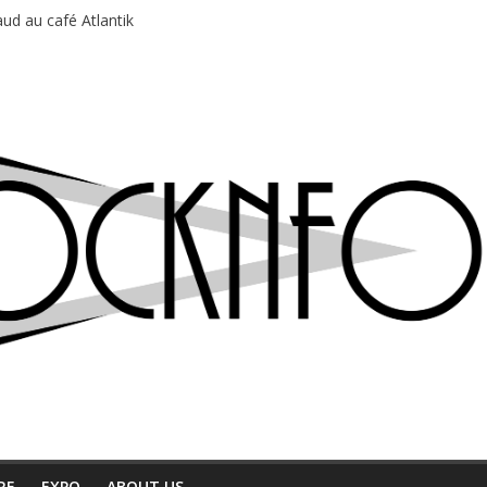
ud au café Atlantik
motions en hausse
 entre chaleur et bonne humeur
e bière, métal et tatouages
du Professeur Puth
RE
EXPO
ABOUT US