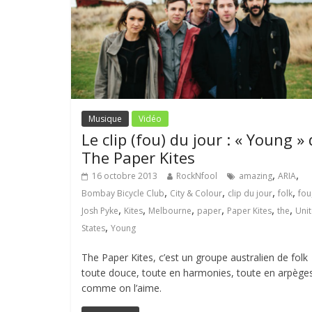
Musique
Vidéo
Le clip (fou) du jour : « Young »
The Paper Kites
,
,
16 octobre 2013
RockNfool
amazing
ARIA
,
,
,
,
Bombay Bicycle Club
City & Colour
clip du jour
folk
fou
,
,
,
,
,
,
Josh Pyke
Kites
Melbourne
paper
Paper Kites
the
Uni
,
States
Young
The Paper Kites, c’est un groupe australien de folk
toute douce, toute en harmonies, toute en arpège
comme on l’aime.