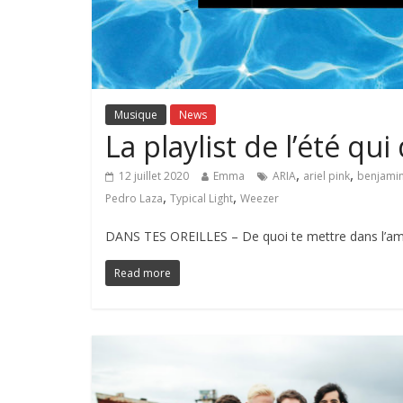
Musique
News
La playlist de l’été qui
,
,
12 juillet 2020
Emma
ARIA
ariel pink
benjamin
,
,
Pedro Laza
Typical Light
Weezer
DANS TES OREILLES – De quoi te mettre dans l’amb
Read more