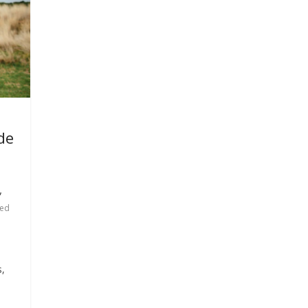
 de
,
ted
s,