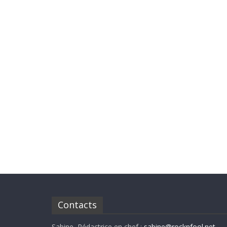
Contacts
Sabine, Rédactrice en chef :
sabine@rocknfool.net