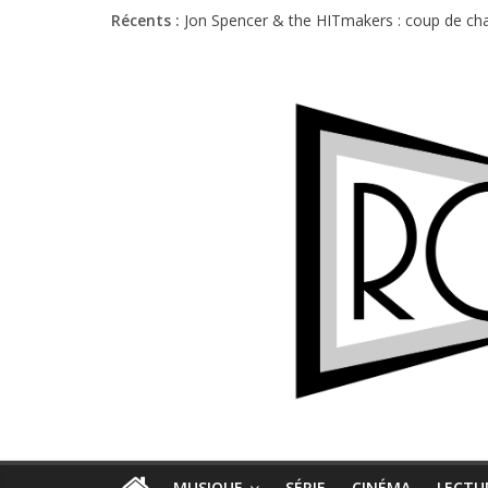
Récents :
Jon Spencer & the HITmakers : coup de cha
Hellfest 2026 vendredi : température et é
Hellfest 2026 jeudi : impossible de choisir
Première édition du Midgard Festival : entr
Charlie Puth à l’Olympia : la leçon de pop 
MUSIQUE
SÉRIE
CINÉMA
LECTU