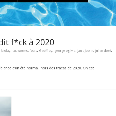
 dit f*ck à 2020
,
,
,
,
,
,
,
 biolay
cut worms
foals
Geoffroy
george ogilvie
Janis Joplin
julien doré
iance d’un été normal, hors des tracas de 2020. On est