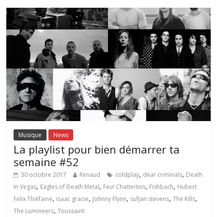
Musique
News
La playlist pour bien démarrer ta
semaine #52
,
,
30 octobre 2017
Renaud
coldplay
dear criminals
Death
,
,
,
,
In Vegas
Eagles of Death Metal
Feu! Chatterton
Fishbach
Hubert
,
,
,
,
,
Felix Thiéfaine
isaac gracie
Johnny Flynn
sufjan stevens
The Kills
,
The Lumineers
Toussaint