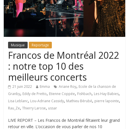
Musique
Reportage
Francos de Montréal 2022
: notre top 10 des
meilleurs concerts
,
21 juin 2022
Emma
Ariane Roy
Ecole de la chanson de
,
,
,
,
,
Granby
Eddy de Pretto
Etienne Coppée
Fishbach
Les Hay Babies
,
,
,
,
Lisa Leblanc
Lou-Adriane Cassidy
Mathieu Bérubé
pierre lapointe
,
,
Rau_Ze
Thierry Larose
ussar
LIVE REPORT – Les Francos de Montréal fêtaient leur grand
retour en ville. L’occasion de vous parler de nos 10