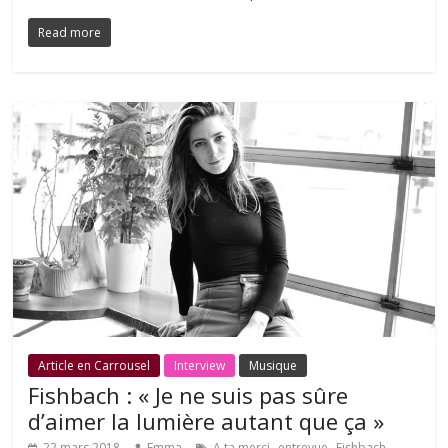
Read more
Article en Carrousel
Interview
Musique
Fishbach : « Je ne suis pas sûre
d’aimer la lumière autant que ça »
,
,
,
22 mars 2018
Emma
A ta merci
entrevue
Fishbach