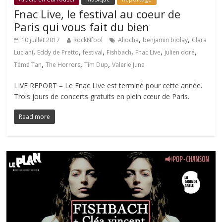
Fnac Live, le festival au coeur de
Paris qui vous fait du bien
,
,
10 juillet 2017
RockNfool
Aliocha
benjamin biolay
Clara
,
,
,
,
,
,
Luciani
Eddy de Pretto
festival
Fishbach
Fnac Live
julien doré
,
,
,
Témé Tan
The Horrors
Tim Dup
Valerie June
LIVE REPORT – Le Fnac Live est terminé pour cette année.
Trois jours de concerts gratuits en plein cœur de Paris.
Read more