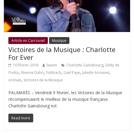
Article en Carrousel
Musique
Victoires de la Musique : Charlotte
For Ever
,
10 février 2018
Swann
Charlotte Gainsbourg
Eddy de
,
,
,
,
,
Pretto
Etienne Daho
Fishbach
Gaël Faye
Juliette Armanet
,
orelsan
Victoires de la Musique
PALMARÈS – Vendredi 9 février, les Victoires de la Musique
récompensaient le meilleur de la musique française.
Charlotte Gainsbourg est
Read more