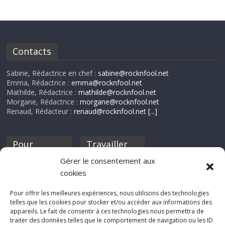
Contacts
Sabine, Rédactrice en chef :
sabine@rocknfool.net
Emma, Rédactrice :
emma@rocknfool.net
Mathilde, Rédactrice :
mathilde@rocknfool.net
Morgane, Rédactrice :
morgane@rocknfool.net
Renaud, Rédacteur :
renaud@rocknfool.net
[...]
Pour
Travailler
nourrir ta
pour nous ?
Gérer le consentement aux
discothèque
cookies
Si tu souhaites
contribuer à
Pour offrir les meilleures expériences, nous utilisons des technologies
Rocknfool, n'hésite
telles que les cookies pour stocker et/ou accéder aux informations des
pas à nous envoyer
appareils. Le fait de consentir à ces technologies nous permettra de
tes chroniques de
traiter des données telles que le comportement de navigation ou les ID
concerts, de films,