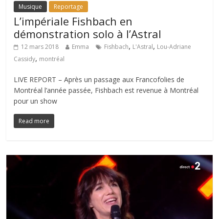
Musique
Reportage
L’impériale Fishbach en
démonstration solo à l’Astral
,
,
12 mars 2018
Emma
Fishbach
L'Astral
Lou-Adriane
,
Cassidy
montréal
LIVE REPORT – Après un passage aux Francofolies de
Montréal l’année passée, Fishbach est revenue à Montréal
pour un show
Read more