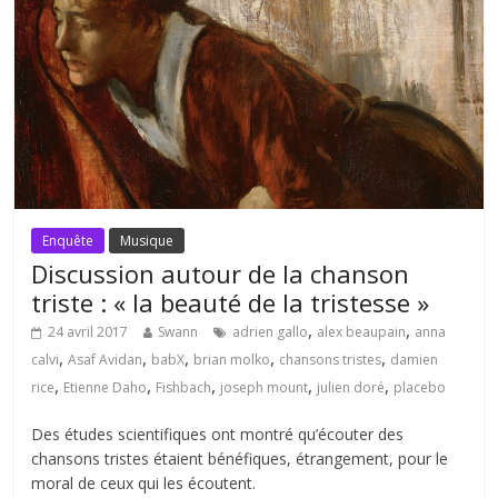
Enquête
Musique
Discussion autour de la chanson
triste : « la beauté de la tristesse »
,
,
24 avril 2017
Swann
adrien gallo
alex beaupain
anna
,
,
,
,
,
calvi
Asaf Avidan
babX
brian molko
chansons tristes
damien
,
,
,
,
,
rice
Etienne Daho
Fishbach
joseph mount
julien doré
placebo
Des études scientifiques ont montré qu’écouter des
chansons tristes étaient bénéfiques, étrangement, pour le
moral de ceux qui les écoutent.