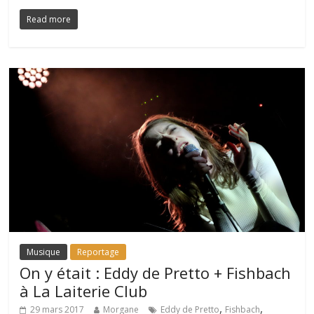
Read more
Musique
Reportage
On y était : Eddy de Pretto + Fishbach
à La Laiterie Club
,
,
29 mars 2017
Morgane
Eddy de Pretto
Fishbach