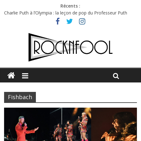
Récents :
Première édition du Midgard Festival : entre bière, métal et
tatouages
Charlie Puth à l’Olympia : la leçon de pop du Professeur Puth
Festival Triptyque : un nouveau festival de musique indépendant
à Montréal
Hellfest 2026 vendredi : température et émotions en hausse
Hellfest 2026 jeudi : impossible de choisir entre chaleur et bonne
humeur
Fishbach