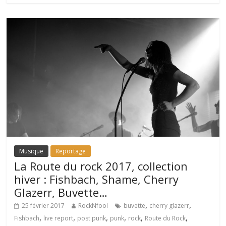
Musique
Reportage
La Route du rock 2017, collection
hiver : Fishbach, Shame, Cherry
Glazerr, Buvette…
,
,
25 février 2017
RockNfool
buvette
cherry glazerr
,
,
,
,
,
,
Fishbach
live report
post punk
punk
rock
Route du Rock