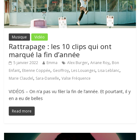
Musique
Vidéo
Rattrapage : les 10 clips qui ont
marqué la fin d’année
,
,
5 janvier 2022
Emma
Alex Burger
Ariane Roy
Bon
,
,
,
,
,
Enfant
Etienne Coppée
Geoffroy
Les Louanges
Lisa Leblanc
,
,
Marie Claudel
Sara-Danielle
Valse Fréquence
VIDÉOS – On n’a pas vu filer la fin de l’année. Et pourtant, il y
en a eu de belles
Read more