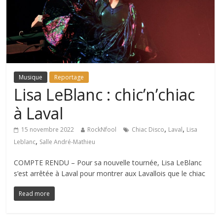
Musique
Reportage
Lisa LeBlanc : chic’n’chiac
à Laval
,
,
15 novembre 2022
RockNfool
Chiac Disco
Laval
Lisa
,
Leblanc
Salle André-Mathieu
COMPTE RENDU – Pour sa nouvelle tournée, Lisa LeBlanc
s’est arrêtée à Laval pour montrer aux Lavallois que le chiac
Read more