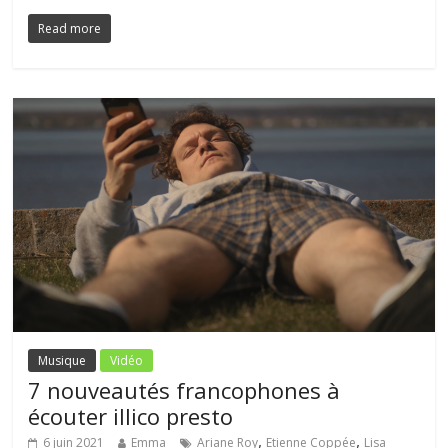
Read more
Musique
Vidéo
7 nouveautés francophones à
écouter illico presto
,
,
6 juin 2021
Emma
Ariane Roy
Etienne Coppée
Lisa