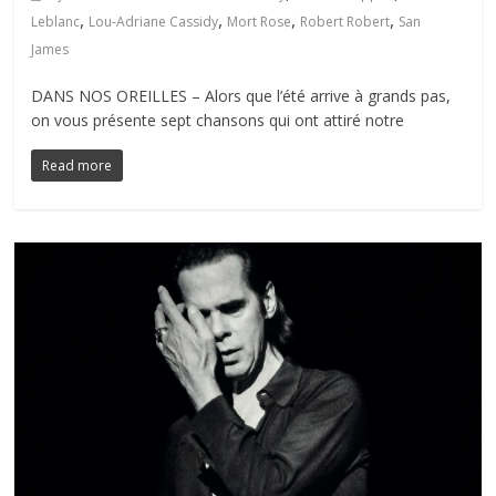
,
,
,
,
Leblanc
Lou-Adriane Cassidy
Mort Rose
Robert Robert
San
James
DANS NOS OREILLES – Alors que l’été arrive à grands pas,
on vous présente sept chansons qui ont attiré notre
Read more