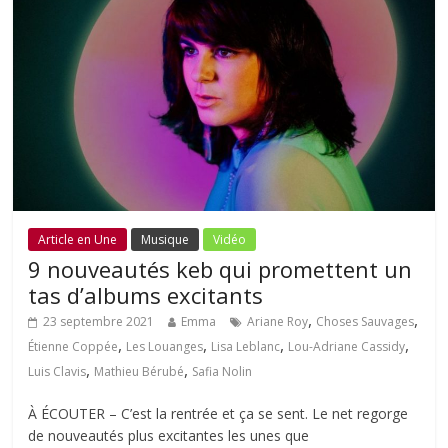
Article en Une
Musique
Vidéo
9 nouveautés keb qui promettent un
tas d’albums excitants
,
,
23 septembre 2021
Emma
Ariane Roy
Choses Sauvages
,
,
,
,
Étienne Coppée
Les Louanges
Lisa Leblanc
Lou-Adriane Cassidy
,
,
Luis Clavis
Mathieu Bérubé
Safia Nolin
À ÉCOUTER – C’est la rentrée et ça se sent. Le net regorge
de nouveautés plus excitantes les unes que