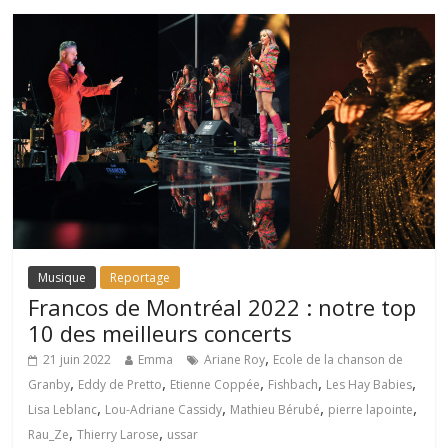
Musique
Reportage
Francos de Montréal 2022 : notre top
10 des meilleurs concerts
,
21 juin 2022
Emma
Ariane Roy
Ecole de la chanson de
,
,
,
,
,
Granby
Eddy de Pretto
Etienne Coppée
Fishbach
Les Hay Babies
,
,
,
,
Lisa Leblanc
Lou-Adriane Cassidy
Mathieu Bérubé
pierre lapointe
,
,
Rau_Ze
Thierry Larose
ussar