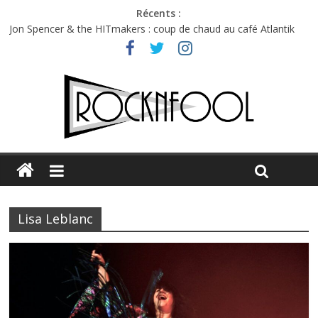
Récents :
Jon Spencer & the HITmakers : coup de chaud au café Atlantik
Hellfest 2026 vendredi : température et émotions en hausse
Hellfest 2026 jeudi : impossible de choisir entre chaleur et bonne
humeur
Première édition du Midgard Festival : entre bière, métal et
tatouages
Charlie Puth à l’Olympia : la leçon de pop du Professeur Puth
Lisa Leblanc