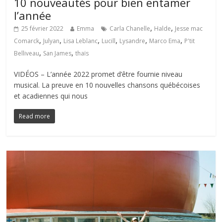
10 nouveautés pour bien entamer
l’année
,
,
25 février 2022
Emma
Carla Chanelle
Halde
Jesse mac
,
,
,
,
,
,
Comarck
Julyan
Lisa Leblanc
Lucill
Lysandre
Marco Ema
P'tit
,
,
Belliveau
San James
thaïs
VIDÉOS – L’année 2022 promet d’être fournie niveau
musical. La preuve en 10 nouvelles chansons québécoises
et acadiennes qui nous
Read more