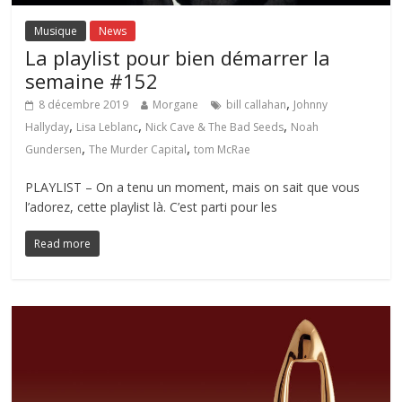
Musique
News
La playlist pour bien démarrer la
semaine #152
,
8 décembre 2019
Morgane
bill callahan
Johnny
,
,
,
Hallyday
Lisa Leblanc
Nick Cave & The Bad Seeds
Noah
,
,
Gundersen
The Murder Capital
tom McRae
PLAYLIST – On a tenu un moment, mais on sait que vous
l’adorez, cette playlist là. C’est parti pour les
Read more