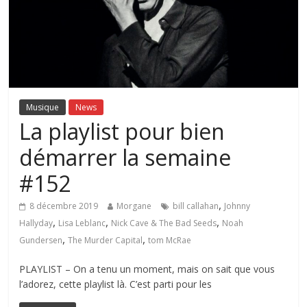
Musique
News
La playlist pour bien
démarrer la semaine
#152
,
8 décembre 2019
Morgane
bill callahan
Johnny
,
,
,
Hallyday
Lisa Leblanc
Nick Cave & The Bad Seeds
Noah
,
,
Gundersen
The Murder Capital
tom McRae
PLAYLIST – On a tenu un moment, mais on sait que vous
l’adorez, cette playlist là. C’est parti pour les