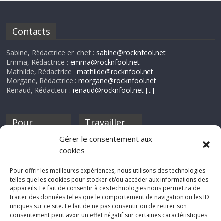
Contacts
Sabine, Rédactrice en chef :
sabine@rocknfool.net
Emma, Rédactrice :
emma@rocknfool.net
Mathilde, Rédactrice :
mathilde@rocknfool.net
Morgane, Rédactrice :
morgane@rocknfool.net
Renaud, Rédacteur :
renaud@rocknfool.net
[...]
Pour
Travailler
nourrir ta
pour nous ?
Gérer le consentement aux
discothèque
cookies
Si tu souhaites
contribuer à
Pour offrir les meilleures expériences, nous utilisons des technologies
Rocknfool, n'hésite
telles que les cookies pour stocker et/ou accéder aux informations des
pas à nous envoyer
appareils. Le fait de consentir à ces technologies nous permettra de
tes chroniques de
traiter des données telles que le comportement de navigation ou les ID
concerts, de films,
uniques sur ce site. Le fait de ne pas consentir ou de retirer son
séries ou des billets
consentement peut avoir un effet négatif sur certaines caractéristiques
d'humeur :