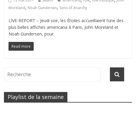
13 mai 2017
Swann
américana
folk
folk musique
John
,
,
Moreland
Noah Gundersen
Sons of Anarchy
LIVE-REPORT – Jeudi soir, les Étoiles accueillaient l’une des
plus belles affiches americana à Paris, John Moreland et
Noah Gundersen, pour
Read more
Playlist de la semaine