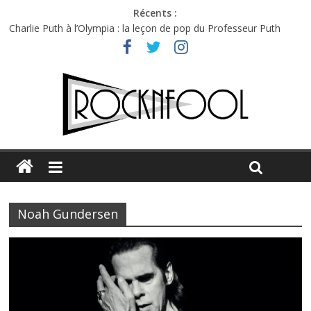
Récents :
Charlie Puth à l’Olympia : la leçon de pop du Professeur Puth
Festival Triptyque : un nouveau festival de musique indépendant
à Montréal
Hellfest 2026 vendredi : température et émotions en hausse
Hellfest 2026 jeudi : impossible de choisir entre chaleur et bonne
humeur
Première édition du Midgard Festival : entre bière, métal et
tatouages
Noah Gundersen