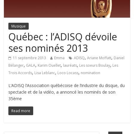
Musique
Québec : l’ADISQ dévoile
ses nominés 2013
,
,
11 septembre 2013
Emma
ADISQ
Ariane Moffatt
Daniel
,
,
,
,
,
Bélanger
GALA
Karim Ouellet
lauréats
Les soeurs Boulay
Les
,
,
,
Trois Accords
Lisa Leblanc
Loco Locass
nomination
L’ADISQ l’Association québécoise de l’industrie du disque, du
spectacle et de la vidéo, a annoncé les nominés de son
35ème
Read more