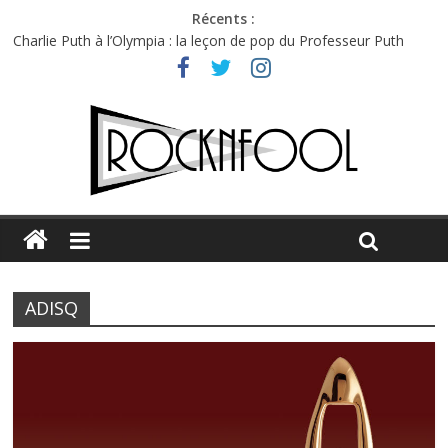
Récents :
Charlie Puth à l’Olympia : la leçon de pop du Professeur Puth
Festival Triptyque : un nouveau festival de musique indépendant
à Montréal
Hellfest 2026 vendredi : température et émotions en hausse
Hellfest 2026 jeudi : impossible de choisir entre chaleur et bonne
humeur
Première édition du Midgard Festival : entre bière, métal et
tatouages
ADISQ