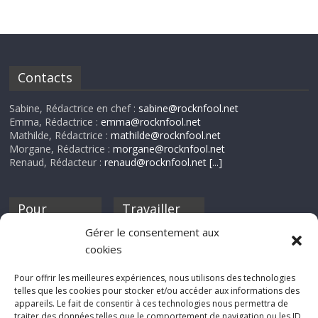
Contacts
Sabine, Rédactrice en chef :
sabine@rocknfool.net
Emma, Rédactrice :
emma@rocknfool.net
Mathilde, Rédactrice :
mathilde@rocknfool.net
Morgane, Rédactrice :
morgane@rocknfool.net
Renaud, Rédacteur :
renaud@rocknfool.net
[...]
Pour
Travailler
nourrir ta
pour nous ?
Gérer le consentement aux
discothèque
cookies
Si tu souhaites
contribuer à
Pour offrir les meilleures expériences, nous utilisons des technologies
Rocknfool, n'hésite
telles que les cookies pour stocker et/ou accéder aux informations des
pas à nous envoyer
appareils. Le fait de consentir à ces technologies nous permettra de
tes chroniques de
traiter des données telles que le comportement de navigation ou les ID