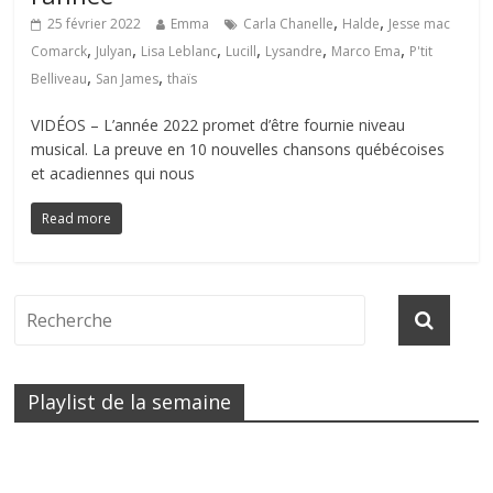
,
,
25 février 2022
Emma
Carla Chanelle
Halde
Jesse mac
,
,
,
,
,
,
Comarck
Julyan
Lisa Leblanc
Lucill
Lysandre
Marco Ema
P'tit
,
,
Belliveau
San James
thaïs
VIDÉOS – L’année 2022 promet d’être fournie niveau
musical. La preuve en 10 nouvelles chansons québécoises
et acadiennes qui nous
Read more
Playlist de la semaine