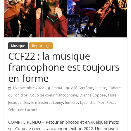
Musique
Reportage
CCF22 : la musique
francophone est toujours
en forme
,
,
18 novembre 2022
Emma
Allô Fantôme
blesse
Cabaret
,
,
,
,
du lion d'or
Coup de coeur francophone
Etienne Coppée
Hôte
,
,
,
,
,
,
Jesuslesfilles
le ministère
Lonny
lumière
Lysandre
Mort Rose
Sébastien Lacombe
COMPTE RENDU – Retour en photos et en quelques mots
sur Coup de coeur francophone édition 2022. Une nouvelle