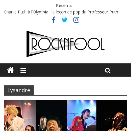
Récents :
Charlie Puth à l’Olympia : la leçon de pop du Professeur Puth
Festival Triptyque : un nouveau festival de musique indépendant
à Montréal
Hellfest 2026 vendredi : température et émotions en hausse
Hellfest 2026 jeudi : impossible de choisir entre chaleur et bonne
humeur
Première édition du Midgard Festival : entre bière, métal et
tatouages
Lysandre