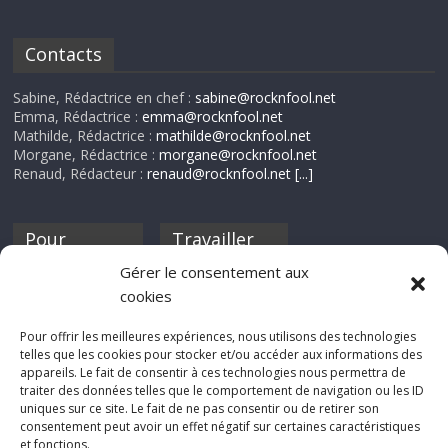
Contacts
Sabine, Rédactrice en chef :
sabine@rocknfool.net
Emma, Rédactrice :
emma@rocknfool.net
Mathilde, Rédactrice :
mathilde@rocknfool.net
Morgane, Rédactrice :
morgane@rocknfool.net
Renaud, Rédacteur :
renaud@rocknfool.net
[...]
Pour
Travailler
nourrir ta
pour nous ?
Gérer le consentement aux
discothèque
cookies
Si tu souhaites
contribuer à
Pour offrir les meilleures expériences, nous utilisons des technologies
Rocknfool, n'hésite
telles que les cookies pour stocker et/ou accéder aux informations des
pas à nous envoyer
appareils. Le fait de consentir à ces technologies nous permettra de
tes chroniques de
traiter des données telles que le comportement de navigation ou les ID
concerts, de films,
uniques sur ce site. Le fait de ne pas consentir ou de retirer son
séries ou des billets
consentement peut avoir un effet négatif sur certaines caractéristiques
d'humeur :
et fonctions.