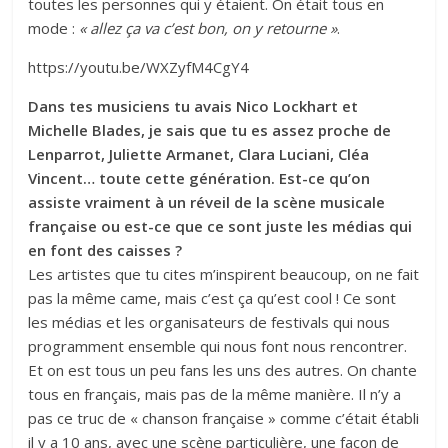
toutes les personnes qui y étaient. On était tous en
mode :
« allez ça va c’est bon, on y retourne »
.
https://youtu.be/WXZyfM4CgY4
Dans tes musiciens tu avais Nico Lockhart et
Michelle Blades, je sais que tu es assez proche de
Lenparrot, Juliette Armanet, Clara Luciani, Cléa
Vincent… toute cette génération. Est-ce qu’on
assiste vraiment à un réveil de la scène musicale
française ou est-ce que ce sont juste les médias qui
en font des caisses ?
Les artistes que tu cites m’inspirent beaucoup, on ne fait
pas la même came, mais c’est ça qu’est cool ! Ce sont
les médias et les organisateurs de festivals qui nous
programment ensemble qui nous font nous rencontrer.
Et on est tous un peu fans les uns des autres. On chante
tous en français, mais pas de la même manière. Il n’y a
pas ce truc de « chanson française » comme c’était établi
il y a 10 ans, avec une scène particulière, une façon de