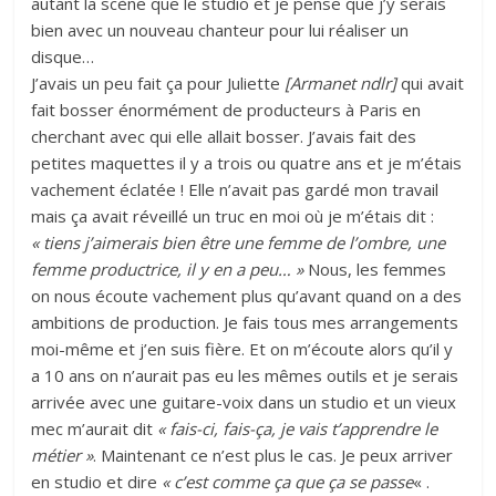
autant la scène que le studio et je pense que j’y serais
bien avec un nouveau chanteur pour lui réaliser un
disque…
J’avais un peu fait ça pour Juliette
[Armanet ndlr]
qui avait
fait bosser énormément de producteurs à Paris en
cherchant avec qui elle allait bosser. J’avais fait des
petites maquettes il y a trois ou quatre ans et je m’étais
vachement éclatée ! Elle n’avait pas gardé mon travail
mais ça avait réveillé un truc en moi où je m’étais dit :
« tiens j’aimerais bien être une femme de l’ombre, une
femme productrice, il y en a peu… »
Nous, les femmes
on nous écoute vachement plus qu’avant quand on a des
ambitions de production. Je fais tous mes arrangements
moi-même et j’en suis fière. Et on m’écoute alors qu’il y
a 10 ans on n’aurait pas eu les mêmes outils et je serais
arrivée avec une guitare-voix dans un studio et un vieux
mec m’aurait dit
« fais-ci, fais-ça, je vais t’apprendre le
métier »
. Maintenant ce n’est plus le cas. Je peux arriver
en studio et dire
« c’est comme ça que ça se passe
« .