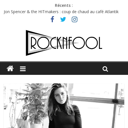
Récents :
Charlie Puth à l’Olympia : la leçon de pop du Professeur Puth
Jon Spencer & the HITmakers : coup de chaud au café Atlantik
Hellfest 2026 vendredi : température et émotions en hausse
Hellfest 2026 jeudi : impossible de choisir entre chaleur et bonne
humeur
Première édition du Midgard Festival : entre bière, métal et
tatouages