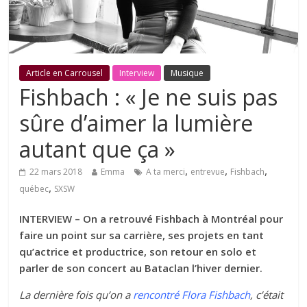
Article en Carrousel
Interview
Musique
Fishbach : « Je ne suis pas
sûre d’aimer la lumière
autant que ça »
,
,
,
22 mars 2018
Emma
A ta merci
entrevue
Fishbach
,
québec
SXSW
INTERVIEW – On a retrouvé Fishbach à Montréal pour
faire un point sur sa carrière, ses projets en tant
qu’actrice et productrice, son retour en solo et
parler de son concert au Bataclan l’hiver dernier.
La dernière fois qu’on a
rencontré Flora Fishbach
, c’était