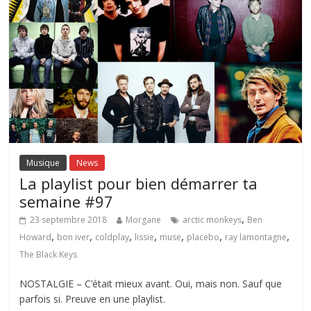
Musique
News
La playlist pour bien démarrer ta
semaine #97
,
23 septembre 2018
Morgane
arctic monkeys
Ben
,
,
,
,
,
,
,
Howard
bon iver
coldplay
lissie
muse
placebo
ray lamontagne
The Black Keys
NOSTALGIE – C’était mieux avant. Oui, mais non. Sauf que
parfois si. Preuve en une playlist.