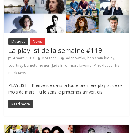
Musique
News
La playlist de la semaine #119
,
,
4 mars 2019
Morgane
adanowsky
benjamin biolay
,
,
,
,
,
courtney barnett
hozier
Jade Bird
marc lavoine
Pink Floyd
The
Black Keys
PLAYLIST – Bienvenue dans la toute première playlist de ce
mois de mars. Tu le sens le printemps arriver, dis,
Read more