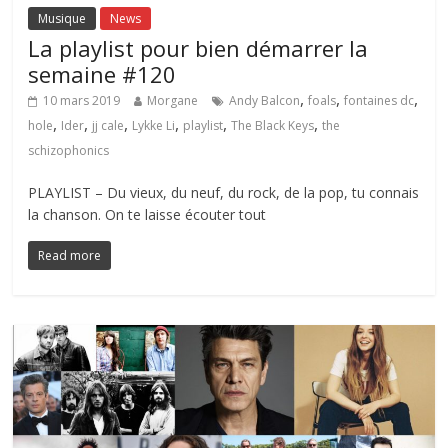
Musique
News
La playlist pour bien démarrer la
semaine #120
,
,
,
10 mars 2019
Morgane
Andy Balcon
foals
fontaines dc
,
,
,
,
,
,
hole
Ider
jj cale
Lykke Li
playlist
The Black Keys
the
schizophonics
PLAYLIST – Du vieux, du neuf, du rock, de la pop, tu connais
la chanson. On te laisse écouter tout
Read more