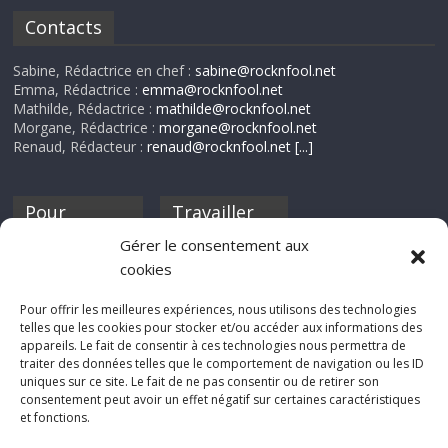
Contacts
Sabine, Rédactrice en chef :
sabine@rocknfool.net
Emma, Rédactrice :
emma@rocknfool.net
Mathilde, Rédactrice :
mathilde@rocknfool.net
Morgane, Rédactrice :
morgane@rocknfool.net
Renaud, Rédacteur :
renaud@rocknfool.net
[...]
Pour
Travailler
nourrir ta
pour nous ?
Gérer le consentement aux
discothèque
cookies
Si tu souhaites
contribuer à
Pour offrir les meilleures expériences, nous utilisons des technologies
Rocknfool, n'hésite
telles que les cookies pour stocker et/ou accéder aux informations des
pas à nous envoyer
appareils. Le fait de consentir à ces technologies nous permettra de
tes chroniques de
traiter des données telles que le comportement de navigation ou les ID
concerts, de films,
uniques sur ce site. Le fait de ne pas consentir ou de retirer son
séries ou des billets
consentement peut avoir un effet négatif sur certaines caractéristiques
d'humeur :
et fonctions.
sabine@rocknfool.
net