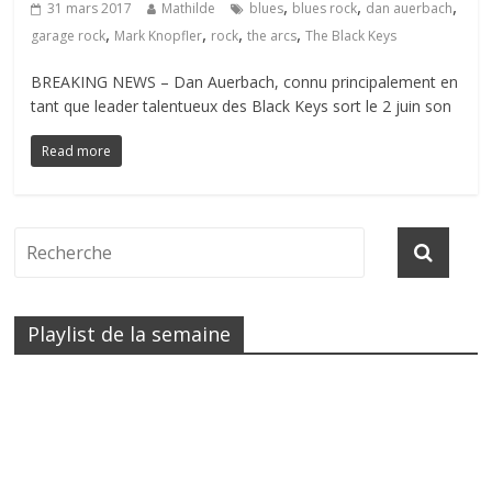
,
,
,
31 mars 2017
Mathilde
blues
blues rock
dan auerbach
,
,
,
,
garage rock
Mark Knopfler
rock
the arcs
The Black Keys
BREAKING NEWS – Dan Auerbach, connu principalement en
tant que leader talentueux des Black Keys sort le 2 juin son
Read more
Playlist de la semaine