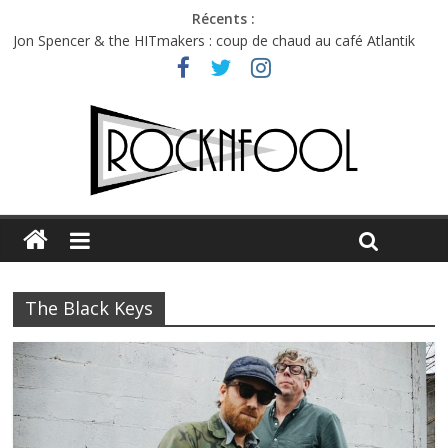
Récents :
Jon Spencer & the HITmakers : coup de chaud au café Atlantik
Hellfest 2026 vendredi : température et émotions en hausse
Hellfest 2026 jeudi : impossible de choisir entre chaleur et bonne
humeur
Première édition du Midgard Festival : entre bière, métal et
tatouages
Charlie Puth à l’Olympia : la leçon de pop du Professeur Puth
The Black Keys