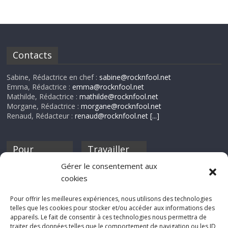
Contacts
Sabine, Rédactrice en chef :
sabine@rocknfool.net
Emma, Rédactrice :
emma@rocknfool.net
Mathilde, Rédactrice :
mathilde@rocknfool.net
Morgane, Rédactrice :
morgane@rocknfool.net
Renaud, Rédacteur :
renaud@rocknfool.net
[...]
Pour
Travailler
nourrir ta
pour nous ?
Gérer le consentement aux
discothèque
cookies
Si tu souhaites
contribuer à
Pour offrir les meilleures expériences, nous utilisons des technologies
Rocknfool, n'hésite
telles que les cookies pour stocker et/ou accéder aux informations des
pas à nous envoyer
appareils. Le fait de consentir à ces technologies nous permettra de
tes chroniques de
traiter des données telles que le comportement de navigation ou les ID