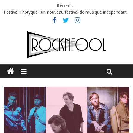
Récents :
Festival Triptyque : un nouveau festival de musique indépendant
à Montréal
Hellfest 2026 vendredi : température et émotions en hausse
Hellfest 2026 jeudi : impossible de choisir entre chaleur et bonne
humeur
Première édition du Midgard Festival : entre bière, métal et
tatouages
Charlie Puth à l’Olympia : la leçon de pop du Professeur Puth