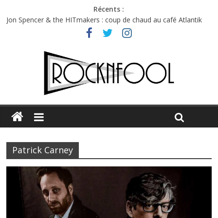
Récents :
Jon Spencer & the HITmakers : coup de chaud au café Atlantik
Hellfest 2026 vendredi : température et émotions en hausse
Hellfest 2026 jeudi : impossible de choisir entre chaleur et bonne
humeur
Première édition du Midgard Festival : entre bière, métal et
tatouages
Charlie Puth à l’Olympia : la leçon de pop du Professeur Puth
Patrick Carney