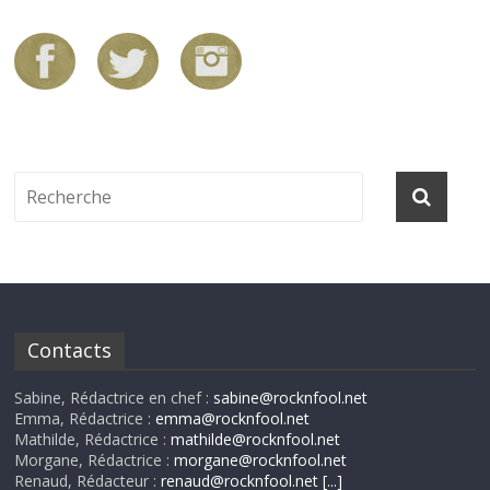
Contacts
Sabine, Rédactrice en chef :
sabine@rocknfool.net
Emma, Rédactrice :
emma@rocknfool.net
Mathilde, Rédactrice :
mathilde@rocknfool.net
Morgane, Rédactrice :
morgane@rocknfool.net
Renaud, Rédacteur :
renaud@rocknfool.net
[...]