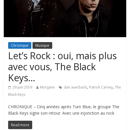
Chronique
Musique
Let’s Rock : oui, mais plus
avec vous, The Black
Keys…
,
,
29 juin 2019
Morgane
dan auerbach
Patrick Carney
The
Black Keys
CHRONIQUE – Cinq années après Turn Blue, le groupe The
Black Keys signe son retour. Avec une injonction au rock
Read more