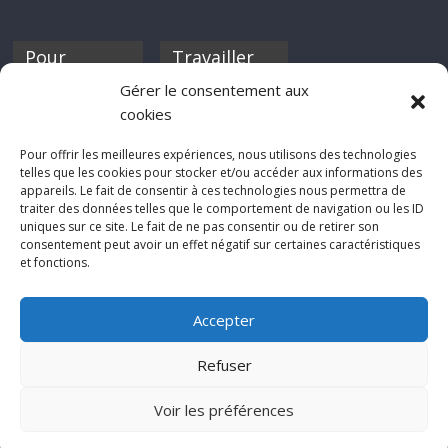
Pour
Travailler
nourrir ta
pour nous ?
Gérer le consentement aux
discothèque
cookies
Si tu souhaites
contribuer à
Pour offrir les meilleures expériences, nous utilisons des technologies
Rocknfool, n'hésite
telles que les cookies pour stocker et/ou accéder aux informations des
pas à nous envoyer
appareils. Le fait de consentir à ces technologies nous permettra de
tes chroniques de
traiter des données telles que le comportement de navigation ou les ID
concerts, de films,
uniques sur ce site. Le fait de ne pas consentir ou de retirer son
séries ou des billets
consentement peut avoir un effet négatif sur certaines caractéristiques
d'humeur :
et fonctions.
sabine@rocknfool.
net
Accepter
Refuser
Voir les préférences