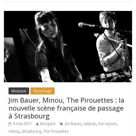
Musique
Reportage
Jim Bauer, Minou, The Pirouettes : la
nouvelle scène française de passage
à Strasbourg
,
,
,
9 mai 2017
Morgane
Jim Bauer
laiterie
live report
,
,
minou
Strasbourg
The Pirouettes