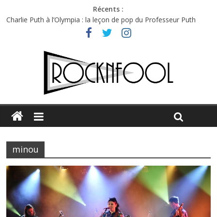
Récents :
Charlie Puth à l’Olympia : la leçon de pop du Professeur Puth
Festival Triptyque : un nouveau festival de musique indépendant
à Montréal
Hellfest 2026 vendredi : température et émotions en hausse
Hellfest 2026 jeudi : impossible de choisir entre chaleur et bonne
humeur
Première édition du Midgard Festival : entre bière, métal et
tatouages
minou