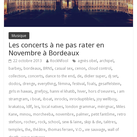
Musique
Les concerts à ne pas rater en
Novembre à Bordeaux
,
,
22 octobre 2013
RockNfool
agnès obel
archipel
,
,
,
,
,
,
barbey
bordeaux
BRNS
casual sex
cenon
cloud control
,
,
,
,
,
,
collection
concerts
dance to the end
de
didier super
dj set
,
,
,
,
,
,
,
dodos
drenge
everything
fémina
festival
foals
gesaffelstein
,
,
,
,
,
girls in hawaii
griefjoy
hanni el khatib
hiver
hors d'oeuvres
i am
,
,
,
,
,
,
stramgram
i boat
iboat
inrocks
inrockuptibles
joy wellboy
,
,
,
,
,
,
krakatoa
ldlf
les
local natives
london grammar
mérignac
Miles
,
,
,
,
,
,
Kane
minou
morcheeba
novembre
palmer
petit fantôme
retro
,
,
,
,
,
,
,
stefson
rocher
rock
school
sew & laine
skip & die
talitres
,
,
,
,
,
,
temples
the
théâtre
thomas fersen
V.O.
vie sauvage
wall of
,