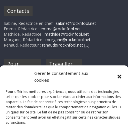
Contacts
Sabine, Rédactrice en chef :
sabine@rocknfool.net
Emma, Rédactrice :
emma@rocknfool.net
Mathilde, Rédactrice :
mathilde@rocknfool.net
Morgane, Rédactrice :
morgane@rocknfool.net
Renaud, Rédacteur :
renaud@rocknfool.net
[...]
Pour
Travailler
nourrir ta
pour nous ?
Gérer le consentement aux
discothèque
cookies
Si tu souhaites
contribuer à
Pour offrir les meilleures expériences, nous utilisons des technologies
Rocknfool, n'hésite
telles que les cookies pour stocker et/ou accéder aux informations des
pas à nous envoyer
appareils. Le fait de consentir à ces technologies nous permettra de
tes chroniques de
traiter des données telles que le comportement de navigation ou les ID
concerts, de films,
uniques sur ce site. Le fait de ne pas consentir ou de retirer son
séries ou des billets
consentement peut avoir un effet négatif sur certaines caractéristiques
d'humeur :
et fonctions.
sabine@rocknfool.