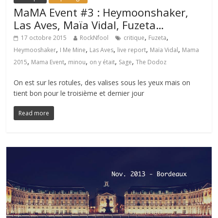
MaMA Event #3 : Heymoonshaker,
Las Aves, Maïa Vidal, Fuzeta…
,
,
17 octobre 2015
RockNfool
critique
Fuzeta
,
,
,
,
,
Heymooshaker
I Me Mine
Las Aves
live report
Maïa Vidal
Mama
,
,
,
,
,
2015
Mama Event
minou
on y était
Sage
The Dodoz
On est sur les rotules, des valises sous les yeux mais on
tient bon pour le troisième et dernier jour
Read more