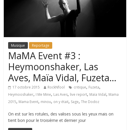
Musique
Reportage
MaMA Event #3 :
Heymoonshaker, Las
Aves, Maïa Vidal, Fuzeta…
,
,
17 octobre 2015
RockNfool
critique
Fuzeta
,
,
,
,
,
Heymooshaker
I Me Mine
Las Aves
live report
Maïa Vidal
Mama
,
,
,
,
,
2015
Mama Event
minou
on y était
Sage
The Dodoz
On est sur les rotules, des valises sous les yeux mais on
tient bon pour le troisième et dernier jour