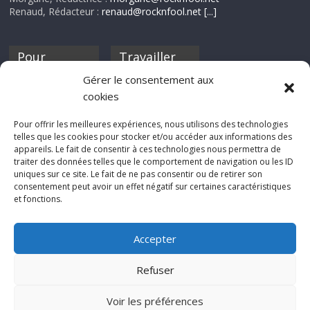
Renaud, Rédacteur :
renaud@rocknfool.net
[...]
Pour
Travailler
nourrir ta
pour nous ?
Gérer le consentement aux
discothèque
cookies
Si tu souhaites
contribuer à
Pour offrir les meilleures expériences, nous utilisons des technologies
Rocknfool, n'hésite
telles que les cookies pour stocker et/ou accéder aux informations des
pas à nous envoyer
appareils. Le fait de consentir à ces technologies nous permettra de
tes chroniques de
traiter des données telles que le comportement de navigation ou les ID
concerts, de films,
uniques sur ce site. Le fait de ne pas consentir ou de retirer son
séries ou des billets
consentement peut avoir un effet négatif sur certaines caractéristiques
d'humeur :
et fonctions.
sabine@rocknfool.
net
Accepter
Refuser
Voir les préférences