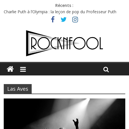
Récents :
Charlie Puth à l’Olympia : la leçon de pop du Professeur Puth
Jon Spencer & the HITmakers : coup de chaud au café Atlantik
Hellfest 2026 vendredi : température et émotions en hausse
Hellfest 2026 jeudi : impossible de choisir entre chaleur et bonne
humeur
Première édition du Midgard Festival : entre bière, métal et
tatouages
Las Aves