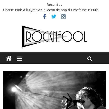
Récents :
Charlie Puth à l’Olympia : la leçon de pop du Professeur Puth
Festival Triptyque : un nouveau festival de musique indépendant
à Montréal
Hellfest 2026 vendredi : température et émotions en hausse
Hellfest 2026 jeudi : impossible de choisir entre chaleur et bonne
humeur
Première édition du Midgard Festival : entre bière, métal et
tatouages