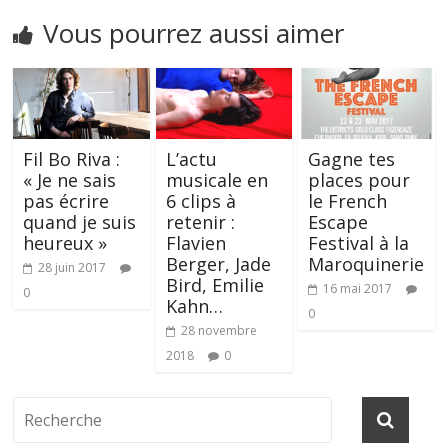
Vous pourrez aussi aimer
Fil Bo Riva :
L’actu
Gagne tes
« Je ne sais
musicale en
places pour
pas écrire
6 clips à
le French
quand je suis
retenir :
Escape
heureux »
Flavien
Festival à la
Berger, Jade
Maroquinerie
28 juin 2017
Bird, Emilie
16 mai 2017
0
Kahn…
0
28 novembre
2018
0