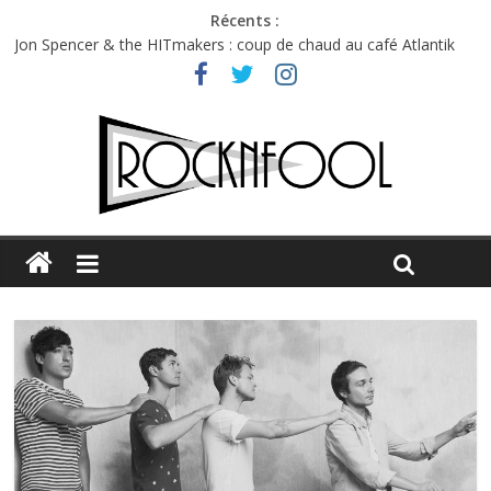
Récents :
Jon Spencer & the HITmakers : coup de chaud au café Atlantik
Hellfest 2026 vendredi : température et émotions en hausse
Hellfest 2026 jeudi : impossible de choisir entre chaleur et bonne
humeur
Première édition du Midgard Festival : entre bière, métal et
tatouages
Charlie Puth à l’Olympia : la leçon de pop du Professeur Puth