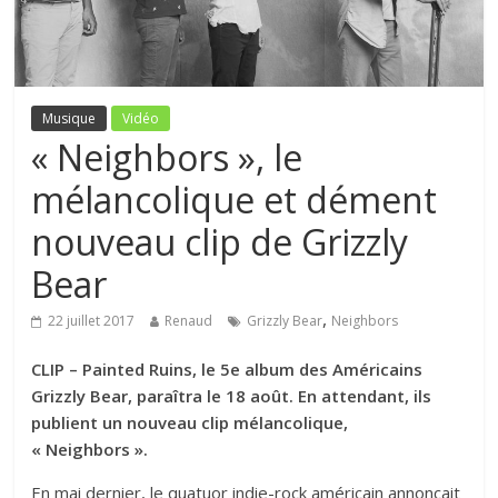
Musique
Vidéo
« Neighbors », le
mélancolique et dément
nouveau clip de Grizzly
Bear
,
22 juillet 2017
Renaud
Grizzly Bear
Neighbors
CLIP – Painted Ruins, le 5e album des Américains
Grizzly Bear, paraîtra le 18 août. En attendant, ils
publient un nouveau clip mélancolique,
« Neighbors ».
En mai dernier, le quatuor indie-rock américain annonçait