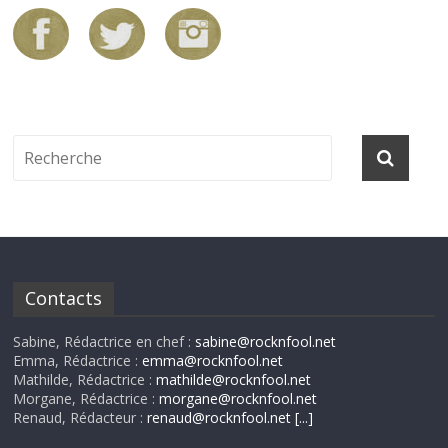
Contacts
Sabine, Rédactrice en chef :
sabine@rocknfool.net
Emma, Rédactrice :
emma@rocknfool.net
Mathilde, Rédactrice :
mathilde@rocknfool.net
Morgane, Rédactrice :
morgane@rocknfool.net
Renaud, Rédacteur :
renaud@rocknfool.net
[...]