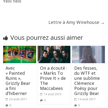
Yelli Yelli
Lettre à Amy Winehouse
→
Vous pourrez aussi aimer
Avec
On a écouté :
Des fesses,
« Painted
« Marks To
du WTF et
Ruins »,
Prove It » de
une sublime
Grizzly Bear
The
Clémence
a fini
Maccabees
Poésy pour
d’hiberner
Grizzly Bear
14 août 2015
24 août 2017
14 août 2017
0
0
0