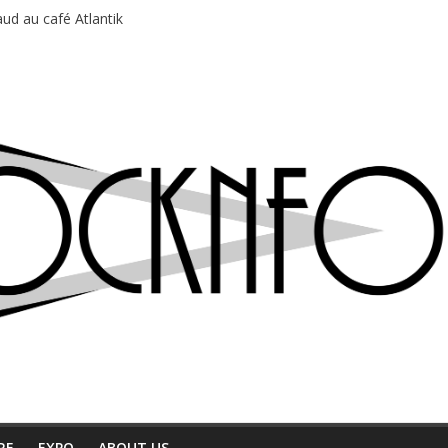
ud au café Atlantik
motions en hausse
 entre chaleur et bonne humeur
e bière, métal et tatouages
du Professeur Puth
RE
EXPO
ABOUT US