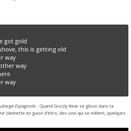
ve got gold
ove, this is getting old
er way
 other way
here
er way
uberge Espagnole
… Quand Grizzly Bear se glisse dans ta
e clarinette en guise d’intro, des voix qui se mêlent, quelques