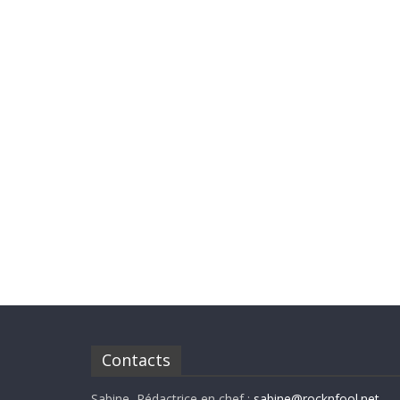
Contacts
Sabine, Rédactrice en chef :
sabine@rocknfool.net