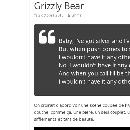
Grizzly Bear
2 octobre 2015
Emma
Baby, I’ve got silver and I’
But when push comes to sh
I wouldn’t have it any oth
No, I wouldn’t have it any
And when you call I’ll be t
I wouldn’t have it any oth
On croirait d’abord voir une scène coupée de l’
A
douche, comme ça. Une bière, un seul couplet, un
sifflements et tant de beauté.