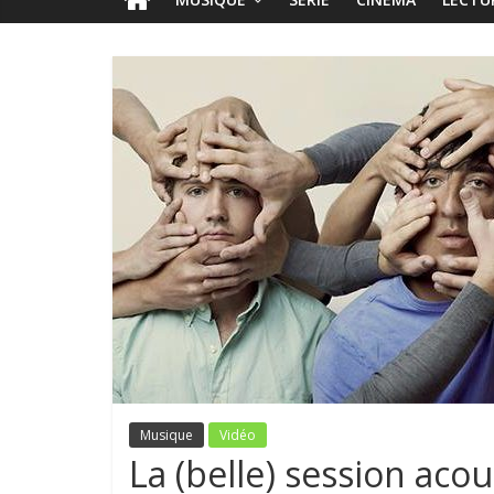
Musique
Vidéo
La (belle) session aco