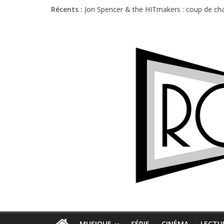
Récents :
Jon Spencer & the HITmakers : coup de cha
Hellfest 2026 vendredi : température et é
Hellfest 2026 jeudi : impossible de choisir
Première édition du Midgard Festival : entr
Charlie Puth à l’Olympia : la leçon de pop 
MUSIQUE
SÉRIE
CINÉMA
LECTU