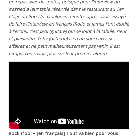
un repas avec des potes, puisque pour l’interview on
s’assied à leur table réservée dans le restaurant au 1er
étage du Pop-Up. Quelques minutes après avoir essayé
de faire l’interview en français (Rollo et James l’ont étudié
à l’école), c’est Jack (guitare) qui se joint à la tablée, rieur
et plaisantin. Toby (batterie) a eu un souci avec ses
affaires et ne peut malheureusement pas venir. Il est
temps d’en savoir plus sur leur premier album.
Rocknfool – [en français] Tout va bien pour vous