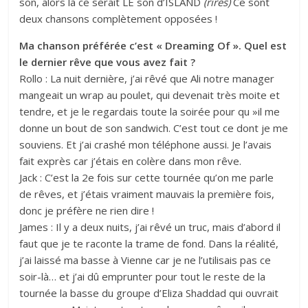
son, alors là ce serait LE son d’ISLAND
(rires)
Ce sont
deux chansons complètement opposées !
Ma chanson préférée c’est « Dreaming Of ». Quel est
le dernier rêve que vous avez fait ?
Rollo : La nuit dernière, j’ai rêvé que Ali notre manager
mangeait un wrap au poulet, qui devenait très moite et
tendre, et je le regardais toute la soirée pour qu »il me
donne un bout de son sandwich. C’est tout ce dont je me
souviens. Et j’ai crashé mon téléphone aussi. Je l’avais
fait exprès car j’étais en colère dans mon rêve.
Jack : C’est la 2e fois sur cette tournée qu’on me parle
de rêves, et j’étais vraiment mauvais la première fois,
donc je préfère ne rien dire !
James : Il y a deux nuits, j’ai rêvé un truc, mais d’abord il
faut que je te raconte la trame de fond. Dans la réalité,
j’ai laissé ma basse à Vienne car je ne l’utilisais pas ce
soir-là… et j’ai dû emprunter pour tout le reste de la
tournée la basse du groupe d’Eliza Shaddad qui ouvrait