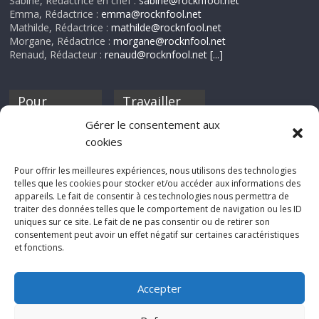
Sabine, Rédactrice en chef :
sabine@rocknfool.net
Emma, Rédactrice :
emma@rocknfool.net
Mathilde, Rédactrice :
mathilde@rocknfool.net
Morgane, Rédactrice :
morgane@rocknfool.net
Renaud, Rédacteur :
renaud@rocknfool.net
[...]
Pour
Travailler
nourrir ta
pour nous ?
Gérer le consentement aux
discothèque
cookies
Si tu souhaites
contribuer à
Pour offrir les meilleures expériences, nous utilisons des technologies
Rocknfool, n'hésite
telles que les cookies pour stocker et/ou accéder aux informations des
pas à nous envoyer
appareils. Le fait de consentir à ces technologies nous permettra de
tes chroniques de
traiter des données telles que le comportement de navigation ou les ID
concerts, de films,
uniques sur ce site. Le fait de ne pas consentir ou de retirer son
séries ou des billets
consentement peut avoir un effet négatif sur certaines caractéristiques
d'humeur :
et fonctions.
sabine@rocknfool.
net
Accepter