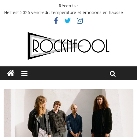
Récents :
Hellfest 2026 vendredi : température et émotions en hausse
Hellfest 2026 jeudi : impossible de choisir entre chaleur et bonne
humeur
Première édition du Midgard Festival : entre bière, métal et
tatouages
Charlie Puth à l’Olympia : la leçon de pop du Professeur Puth
Jon Spencer & the HITmakers : coup de chaud au café Atlantik