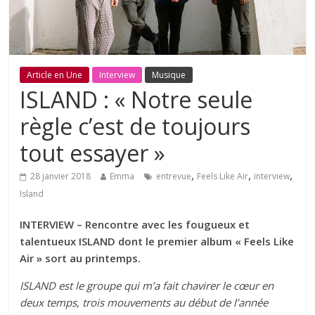
Article en Une
Interview
Musique
ISLAND : « Notre seule
règle c’est de toujours
tout essayer »
,
,
,
28 janvier 2018
Emma
entrevue
Feels Like Air
interview
Island
INTERVIEW – Rencontre avec les fougueux et
talentueux ISLAND dont le premier album « Feels Like
Air » sort au printemps.
ISLAND est le groupe qui m’a fait chavirer le cœur en
deux temps, trois mouvements au début de l’année