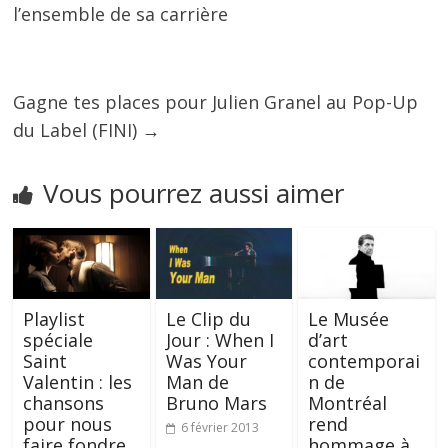
l’ensemble de sa carrière
Gagne tes places pour Julien Granel au Pop-Up
du Label (FINI)
→
Vous pourrez aussi aimer
Playlist
Le Clip du
Le Musée
spéciale
Jour : When I
d’art
Saint
Was Your
contemporai
Valentin : les
Man de
n de
chansons
Bruno Mars
Montréal
pour nous
rend
6 février 2013
faire fondre
hommage à