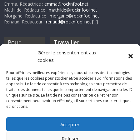
Emma, Rédactrice :
emma@rocknfool.net
Mathilde, Rédactrice :
mathilde@rocknfool.net
Morgane, Rédactrice :
morgane@rocknfool.net
Renaud, Rédacteur :
renaud@rocknfool.net
[...]
Pour
Travailler
nourrir ta
pour nous ?
Gérer le consentement aux
discothèque
cookies
Si tu souhaites
contribuer à
Pour offrir les meilleures expériences, nous utilisons des technologies
Rocknfool, n'hésite
telles que les cookies pour stocker et/ou accéder aux informations des
pas à nous envoyer
appareils. Le fait de consentir à ces technologies nous permettra de
tes chroniques de
traiter des données telles que le comportement de navigation ou les ID
concerts, de films,
uniques sur ce site. Le fait de ne pas consentir ou de retirer son
séries ou des billets
consentement peut avoir un effet négatif sur certaines caractéristiques
d'humeur :
et fonctions.
sabine@rocknfool.
net
Accepter
Refuser