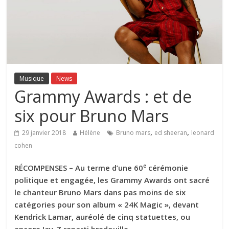
Musique
News
Grammy Awards : et de
six pour Bruno Mars
,
,
29 janvier 2018
Hélène
Bruno mars
ed sheeran
leonard
cohen
e
RÉCOMPENSES – Au terme d’une 60
cérémonie
politique et engagée, les Grammy Awards ont sacré
le chanteur Bruno Mars dans pas moins de six
catégories pour son album « 24K Magic », devant
Kendrick Lamar, auréolé de cinq statuettes, ou
encore Jay-Z reparti bredouille
.