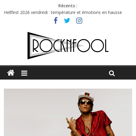
Récents :
Hellfest 2026 vendredi : température et émotions en hausse
Hellfest 2026 jeudi : impossible de choisir entre chaleur et bonne
humeur
Première édition du Midgard Festival : entre bière, métal et
tatouages
Charlie Puth à l’Olympia : la leçon de pop du Professeur Puth
Jon Spencer & the HITmakers : coup de chaud au café Atlantik