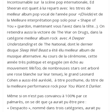
Incontournable sur la scène pop internationale, Ed
Sheeran est quant à lui reparti avec les titres de
meilleur album pop vocal de l’année pour
+(Divide)
et de
la Meilleure interprétation pop solo pour « Shape of
You » (pardon, maintenant vous l’avez dans la tête…). On
retiendra aussi la victoire de The War on Drugs, dans la
catégorie meilleur album rock avec
A Deeper
Understanding
et de
The National
, dont le dernier
disque
Sleep Well Beast
a été élu meilleur album de
musique alternative. Au cours de la cérémonie, cette
année très politique et engagée (en écho au
mouvement
MeToo
, de nombreuses stars ont arboré
une rose blanche sur leur tenue), le grand
Leonard
Cohen
a aussi été auréolé, à titre posthume, du titre de
la meilleure performance rock pour
You Want It Darker
.
Même si on n’est pas convaincu à 100% par ce
palmarès, on se dit que ça aurait pu être pire :
« Despacito », nommé dans trois catégories, aurait pu