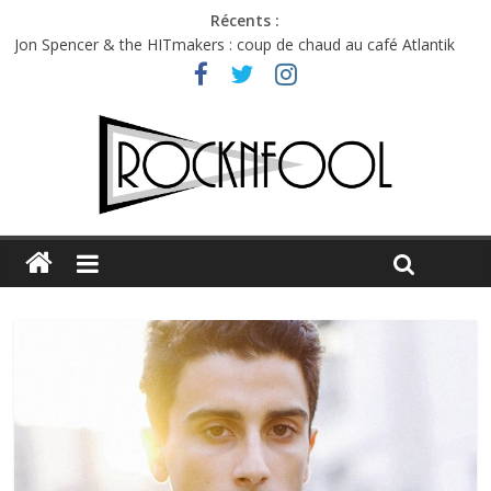
Récents :
Charlie Puth à l’Olympia : la leçon de pop du Professeur Puth
Jon Spencer & the HITmakers : coup de chaud au café Atlantik
Hellfest 2026 vendredi : température et émotions en hausse
Hellfest 2026 jeudi : impossible de choisir entre chaleur et bonne
humeur
Première édition du Midgard Festival : entre bière, métal et
tatouages