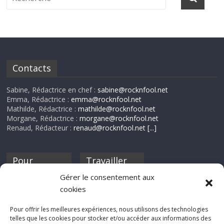
Contacts
Sabine, Rédactrice en chef :
sabine@rocknfool.net
Emma, Rédactrice :
emma@rocknfool.net
Mathilde, Rédactrice :
mathilde@rocknfool.net
Morgane, Rédactrice :
morgane@rocknfool.net
Renaud, Rédacteur :
renaud@rocknfool.net
[...]
Pour
Travailler
nourrir ta
pour nous ?
Gérer le consentement aux
discothèque
cookies
Si tu souhaites
contribuer à
Pour offrir les meilleures expériences, nous utilisons des technologies
Rocknfool, n'hésite
telles que les cookies pour stocker et/ou accéder aux informations des
pas à nous envoyer