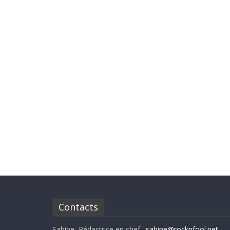
Contacts
Sabine, Rédactrice en chef :
sabine@rocknfool.net