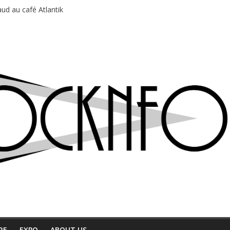
ud au café Atlantik
motions en hausse
 entre chaleur et bonne humeur
e bière, métal et tatouages
du Professeur Puth
RE
EXPO
ABOUT US