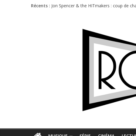
Récents :
Jon Spencer & the HITmakers : coup de cha
Hellfest 2026 vendredi : température et é
Hellfest 2026 jeudi : impossible de choisir
Première édition du Midgard Festival : entr
Charlie Puth à l’Olympia : la leçon de pop 
MUSIQUE
SÉRIE
CINÉMA
LECTU