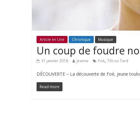
Article en Une
Chronique
Musique
Un coup de foudre n
,
31 janvier 2018
Jeanne
Foé
Tôt ou Tard
DÉCOUVERTE – La découverte de Foé, jeune toulousa
Read more