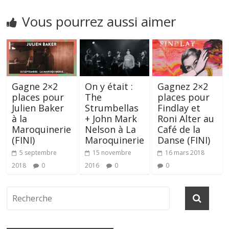
Vous pourrez aussi aimer
Gagne 2×2
On y était :
Gagnez 2×2
places pour
The
places pour
Julien Baker
Strumbellas
Findlay et
à la
+ John Mark
Roni Alter au
Maroquinerie
Nelson à La
Café de la
(FINI)
Maroquinerie
Danse (FINI)
5 septembre
15 novembre
16 mars 2018
2018
0
2016
0
0