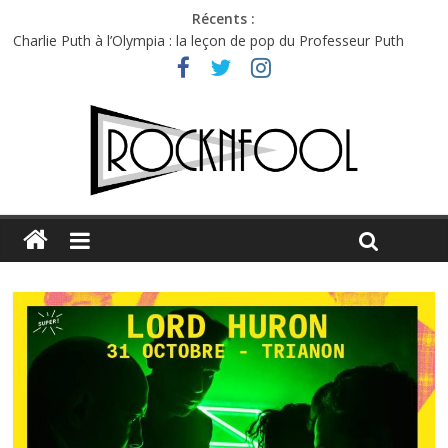
Récents :
Charlie Puth à l’Olympia : la leçon de pop du Professeur Puth
Festival Triptyque : un nouveau festival de musique indépendant
à Montréal
Hellfest 2026 vendredi : température et émotions en hausse
Hellfest 2026 jeudi : impossible de choisir entre chaleur et bonne
humeur
Première édition du Midgard Festival : entre bière, métal et
tatouages