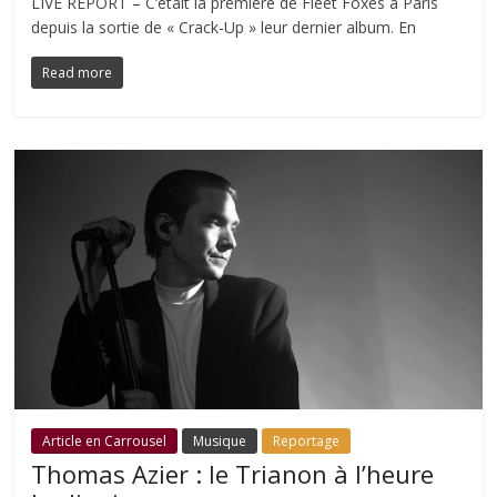
LIVE REPORT – C’était la première de Fleet Foxes à Paris
depuis la sortie de « Crack-Up » leur dernier album. En
Read more
Article en Carrousel
Musique
Reportage
Thomas Azier : le Trianon à l’heure