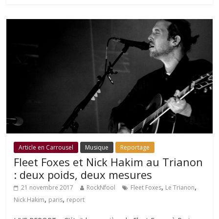
Article en Carrousel
Musique
Reportage
Fleet Foxes et Nick Hakim au Trianon
: deux poids, deux mesures
,
,
21 novembre 2017
RockNfool
Fleet Foxes
Le Trianon
,
,
Nick Hakim
paris
report