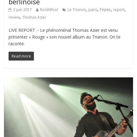
berlinoise
,
,
,
,
3 juin 2017
RockNfool
Le Trianon
paris
Pépite
report
,
review
Thomas Azier
LIVE REPORT – Le phénoménal Thomas Azier est venu
présenter « Rouge » son nouvel album au Trianon. On te
raconte.
Read more