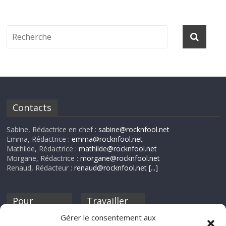
Contacts
Sabine, Rédactrice en chef :
sabine@rocknfool.net
Emma, Rédactrice :
emma@rocknfool.net
Mathilde, Rédactrice :
mathilde@rocknfool.net
Morgane, Rédactrice :
morgane@rocknfool.net
Renaud, Rédacteur :
renaud@rocknfool.net
[...]
Pour
Travailler
nourrir ta
pour nous ?
Gérer le consentement aux
discothèque