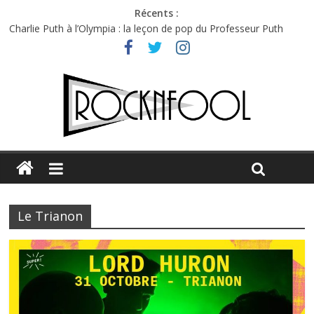
Récents :
Charlie Puth à l’Olympia : la leçon de pop du Professeur Puth
Festival Triptyque : un nouveau festival de musique indépendant
à Montréal
Hellfest 2026 vendredi : température et émotions en hausse
Hellfest 2026 jeudi : impossible de choisir entre chaleur et bonne
humeur
Première édition du Midgard Festival : entre bière, métal et
tatouages
Le Trianon